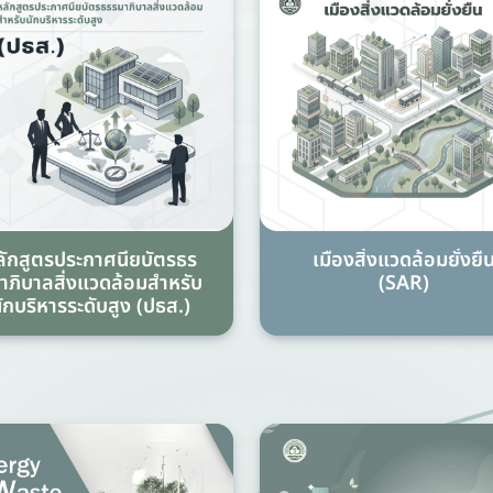
ลักสูตรประกาศนียบัตรธร
เมืองสิ่งแวดล้อมยั่งยื
าภิบาลสิ่งแวดล้อมสำหรับ
(SAR)
ักบริหารระดับสูง (ปธส.)