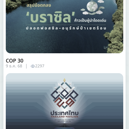
COP 30
9 ธ.ค. 68
2297