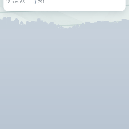
18 ก.พ. 68
791