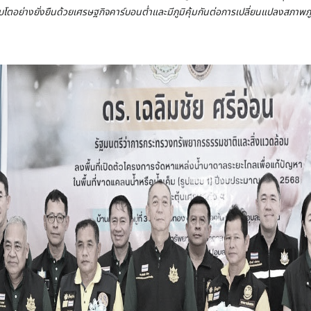
่างยั่งยืนด้วยเศรษฐกิจคาร์บอนต่ำและมีภูมิคุ้มกันต่อการเปลี่ยนแปลงสภาพภู