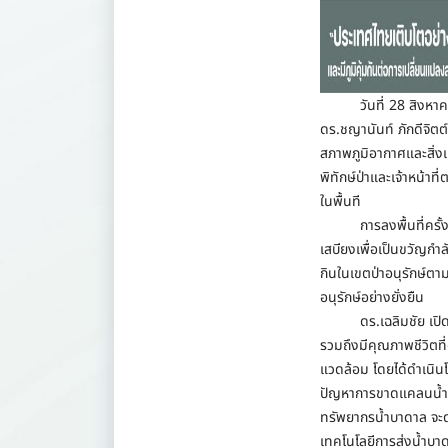
วันที่ 28 สิงห
ดร.ชญานันท์ ภักดีจิต
สภาพภูมิอากาศและสิ่งแว
พิทักษ์ป่าและเจ้าหน้า
ในพื้นที
การลงพื้นที่ครั้งนี้
เสบียงเพื่อเป็นขวัญกำ
กินในเขตป่าอนุรักษ์ตา
อนุรักษ์อย่างยั่งยืน
ดร.เฉลิมชัย เปิดเผยว
รวมถึงมีคุณภาพชีวิตที่
แวดล้อม โดยได้ดำเนินโ
ปัญหาการขาดแคลนน้ำใ
ทรัพยากรน้ำบาดาล จะด
เทคโนโลยีการส่งน้ำบาด