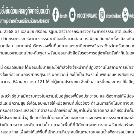
าคม 2568 ดร.เฉลิมชัย ศรีอ่อน รัฐมนตรีว่าการกระทรวงทรัพยากรธรรมชาติและสิ่
ต์ ปลัดกระทรวงทรัพยากรธรรมชาติและสิ่งแวดล้อม ดร.พิรุณ สัยยะสิทธิ์พานิช อธ
ดล้อม และคณะผู้บริหาร ลงพื้นที่อุทยานแห่งชาติเขาพระวิหาร จังหวัดศรีสะเกษ เพื่
ที่ตามแนวชายแดนไทย-กัมพูชา พร้อมมอบหนังสือรับรองการอยู่อาศัยหรือทำกินในเข
 ดร.เฉลิมชัย ได้มอบนโยบายและให้กำลังใจเจ้าหน้าที่ที่ปฏิบัติงานในสถานการณ์
ลังใจแก่ตัวแทนกองกำลังสุรนารี นอกจากนี้ ยังได้เป็นประธานในพิธีมอบหนังสือรับร
มมาตรา 64 และมาตรา 121 ให้แก่ผู้แทนประชาชน ซึ่งเป็นส่วนหนึ่งของการแก้ไขปัญหาท
่า รัฐบาลมีความห่วงใยความเป็นอยู่ของพี่น้องประชาชน และต้องการให้พี่น้อง
ดีและมีความสุข จึงได้มอบหมายให้หน่วยงานที่เกี่ยวข้อง ดำเนินการทั้งในมิติทางเศ
ครงการจัดหาแหล่งน้ำบาดาลระยะไกลเพื่อแก้ปัญหาในพื้นที่ขาดแคลนน้ำหรือน้ำเค็ม 
ห้ประชาชนมีน้ำอุปโภคบริโภคได้ตลอดทั้งปี และกระทรวงทรัพยากรธรรมชาติและส
ำเนินการเจาะและพัฒนาบ่อน้ำบาดาลในพื้นที่ที่มีศักยภาพเหมาะสม พร้อมก่อสร้า
าลระยะไกล เพื่อส่งให้แก่พื้นที่เป้าหมายที่ประสบปัญหาขาดแคลนน้ำเพื่อการอุปโภคบ