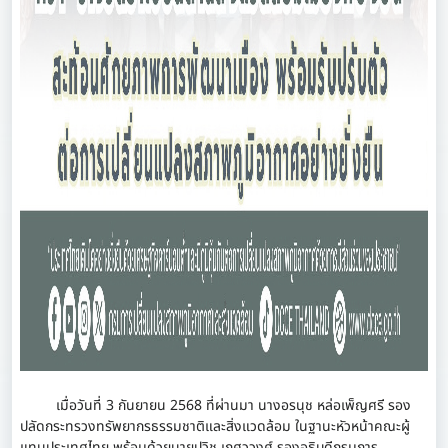
เมื่อวันที่ 3 กันยายน 2568 ที่ผ่านมา นางอรนุช หล่อเพ็ญศรี รอง
ปลัดกระทรวงทรัพยากรธรรมชาติและสิ่งแวดล้อม ในฐานะหัวหน้าคณะผู้
แทนประเทศไทย พร้อมด้วยนายปวิช เกศววงศ์ รองอธิบดีกรมการ