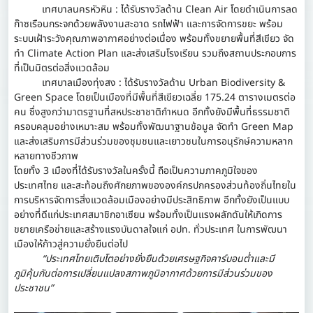
เทศบาลนครหัวหิน : ได้รับรางวัลด้าน Clean Air โดยดำเนินการลด
ก๊าซเรือนกระจกด้วยพลังงานสะอาด รถไฟฟ้า และการจัดการขยะ พร้อม
ระบบเฝ้าระวังคุณภาพอากาศอย่างต่อเนื่อง พร้อมทั้งขยายพื้นที่สีเขียว จัด
ทำ Climate Action Plan และส่งเสริมโรงเรียน รวมถึงสถานประกอบการ
ที่เป็นมิตรต่อสิ่งแวดล้อม
เทศบาลเมืองทุ่งสง : ได้รับรางวัลด้าน Urban Biodiversity &
Green Space โดยเป็นเมืองที่มีพื้นที่สีเขียวเฉลี่ย 175.24 ตารางเมตรต่อ
คน ซึ่งสูงกว่ามาตรฐานที่สหประชาชาติกำหนด อีกทั้งยังมีพื้นที่ธรรมชาติ
ครอบคลุมอย่างเหมาะสม พร้อมทั้งพัฒนาฐานข้อมูล จัดทำ Green Map
และส่งเสริมการมีส่วนร่วมของชุมชนและเยาวชนในการอนุรักษ์ความหลาก
หลายทางชีวภาพ
โดยทั้ง 3 เมืองที่ได้รับรางวัลในครั้งนี้ ถือเป็นความภาคภูมิใจของ
ประเทศไทย และสะท้อนถึงศักยภาพขององค์กรปกครองส่วนท้องถิ่นไทยใน
การบริหารจัดการสิ่งแวดล้อมเมืองอย่างมีประสิทธิภาพ อีกทั้งยังเป็นแบบ
อย่างที่ดีแก่ประเทศสมาชิกอาเซียน พร้อมทั้งเป็นแรงผลักดันให้เกิดการ
ขยายเครือข่ายและสร้างแรงบันดาลใจแก่ อปท. ทั่วประเทศ ในการพัฒนา
เมืองให้ก้าวสู่ความยั่งยืนต่อไป
“ประเทศไทยเติบโตอย่างยั่งยืนด้วยเศรษฐกิจคาร์บอนต่ำและมี
ภูมิคุ้มกันต่อการเปลี่ยนแปลงสภาพภูมิอากาศด้วยการมีส่วนร่วมของ
ประชาชน”