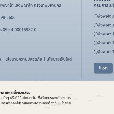
กรมการเปล
ขวงพญาไท เขตพญาไท กรุงเทพมหานคร
พึงพอใจมา
298-5606
พึงพอใจ
ากร 099-4-00015982-0
พึงพอใจ
พึงพอใจน
พึงพอใจน้
ล
นโยบายความปลอดภัย
นโยบายเว็บไซต์
โหวต
อากาศและสิ่งแวดล้อม
บบใดๆ หรือวิธีอื่นใดยกเว้นเพื่อวัตถุประสงค์ทางการ
ที่ในการอ้างอิงโปรดสอบทานความถูกต้องกับหน่วยงาน