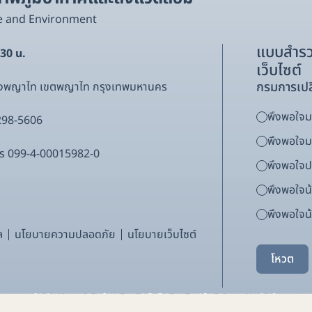
e and Environment
แบบสำรว
.30 น.
เว็บไซต์
กรมการเปล
ขวงพญาไท เขตพญาไท กรุงเทพมหานคร
พึงพอใจมา
298-5606
พึงพอใจ
ากร 099-4-00015982-0
พึงพอใจ
พึงพอใจน
พึงพอใจน้
ล
นโยบายความปลอดภัย
นโยบายเว็บไซต์
โหวต