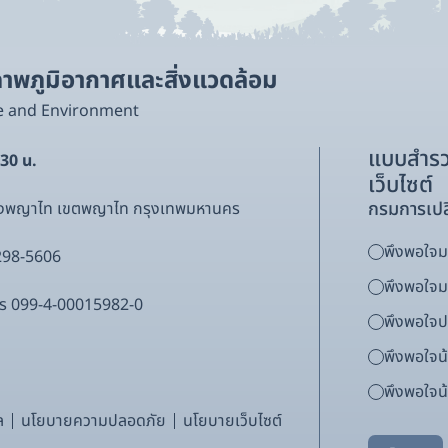
พภูมิอากาศและสิ่งแวดล้อม
e and Environment
แบบสำรว
.30 น.
เว็บไซต์
กรมการเปล
ขวงพญาไท เขตพญาไท กรุงเทพมหานคร
พึงพอใจมา
298-5606
พึงพอใจ
ากร 099-4-00015982-0
พึงพอใจ
พึงพอใจน
พึงพอใจน้
ล
นโยบายความปลอดภัย
นโยบายเว็บไซต์