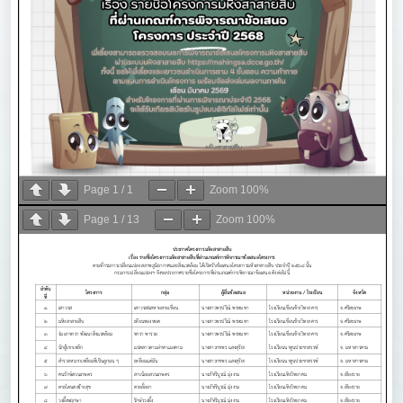
Page
1
/
1
Zoom
100%
Page
1
/
13
Zoom
100%