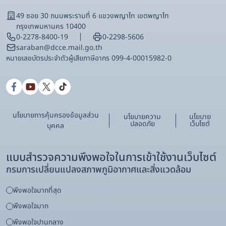
49 ซอย 30 ถนนพระรามที่ 6 แขวงพญาไท เขตพญาไท
กรุงเทพมหานคร 10400
0-2278-8400-19
0-2298-5606
saraban@dcce.mail.go.th
หมายเลขบัตรประจําตัวผู้เสียภาษีอากร 099-4-00015982-0
นโยบายการคุ้มครองข้อมูลส่วน
นโยบายความ
นโยบาย
ปลอดภัย
เว็บไซต์
บุคคล
แบบสำรวจความพึงพอใจในการเข้าใช้งานเว็บไซต์
กรมการเปลี่ยนแปลงสภาพภูมิอากาศและสิ่งแวดล้อม
พึงพอใจมากที่สุด
พึงพอใจมาก
พึงพอใจปานกลาง