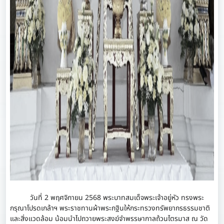
วันที่ 2 พฤศจิกายน 2568 พระบาทสมเด็จพระเจ้าอยู่หัว ทรงพระ
กรุณาโปรดเกล้าฯ พระราชทานผ้าพระกฐินให้กระทรวงทรัพยากรธรรมชาติ
และสิ่งแวดล้อม น้อมนำไปถวายพระสงฆ์จำพรรษากาลถ้วนไตรมาส ณ วัด