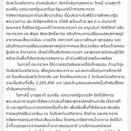
อัมพวันเจติยาราม อำเภออัมพวา จังหวัดสมุทรสงคราม โดยมี นายสุชาติ
ชมกลิ่น รองนายกรัฐมนตรีและรัฐมนตรีว่าการกระทรวง
ทรัพยากรธรรมชาติและสิ่งแวดล้อม เป็นประธานในพิธีถวายผ้าพระกฐิน
พระราชทาน ประจำปีพุทธศักราช 2568 พร้อมด้วย พล.ต.ต.นันทชาติ
ศุภมงคล ที่ปรึกษารัฐมนตรีว่าการกระทรวงฯ ดร.ชญานันท์ ภักดีจิตต์ ปลัด
กระทรวงฯ ดร.พิรุณ สัยยะสิทธิ์พานิช อธิบดีกรมการเปลี่ยนแปลงสภาพภูมิ
อากาศและสิ่งแวดล้อม นายปวิช เกศววงศ์ และนายโกเมศ พุทธสอน รอง
อธิบดีกรมการเปลี่ยนแปลงสภาพภูมิอากาศและสิ่งแวดล้อม พร้อมด้วยคณะ
ผู้บริหาร ข้าราชการ เจ้าหน้าที่ในสังกัดกระทรวงฯ และพุทธศาสนิกชนผู้มีจิต
ศรัทธาในพื้นที่จังหวัดสมุทรสงคราม เข้าร่วมพิธีอย่างพร้อมเพรียง
ในการนี้ กระทรวงฯ ได้ถวายจตุปัจจัยและเครื่องไทยธรรม ทำนุบำรุง
วัดอัมพวันเจติยาราม เพื่อบูรณะพระอาราม และสมทบเป็นทุนการศึกษาให้
แก่ โรงเรียนอัมพวันวิทยาลัย และ โรงเรียนเทศบาล 3 วัดอัมพวันเจติยาราม
รวมเป็นเงินทั้งสิ้น 2,265,496 บาท (สองล้านสองแสนหกหมื่นห้าพันสี่ร้อย
เก้าสิบหกบาทถ้วน)
โอกาสนี้ นายสุชาติ ชมกลิ่น รองนายกรัฐมนตรีฯ ยังได้สักการะ
พระบรมราชาอนุสาวรีย์พระบาทสมเด็จพระพุทธเลิศหล้านภาลัย (รัชกาลที่
2) และปลูกต้นมะม่วงอกร่องเป็นที่ระลึก เพื่อเพิ่มพื้นที่สีเขียวและส่งเสริม
การอนุรักษ์สิ่งแวดล้อม ณ วัดอัมพวันเจติยาราม อีกด้วย และกระทรวง
ทรัพยากรธรรมชาติและสิ่งแวดล้อม โดยกรมทรัพยากรน้ำบาดาล ยังได้นำ
น้ำดื่มบรรจุขวดจากแหล่งน้ำบาดาลธรรมชาติ มาบริการแจกจ่ายแก่