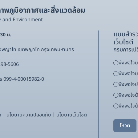
พภูมิอากาศและสิ่งแวดล้อม
e and Environment
แบบสำรว
.30 น.
เว็บไซต์
กรมการเปล
ขวงพญาไท เขตพญาไท กรุงเทพมหานคร
พึงพอใจมา
298-5606
พึงพอใจ
ากร 099-4-00015982-0
พึงพอใจ
พึงพอใจน
พึงพอใจน้
ล
นโยบายความปลอดภัย
นโยบายเว็บไซต์
โหวต