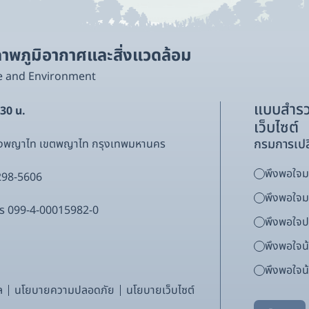
พภูมิอากาศและสิ่งแวดล้อม
e and Environment
แบบสำรว
.30 น.
เว็บไซต์
กรมการเปล
ขวงพญาไท เขตพญาไท กรุงเทพมหานคร
พึงพอใจมา
298-5606
พึงพอใจ
ากร 099-4-00015982-0
พึงพอใจ
พึงพอใจน
พึงพอใจน้
ล
นโยบายความปลอดภัย
นโยบายเว็บไซต์