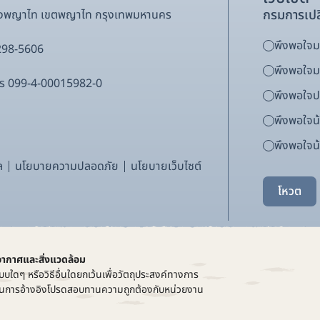
กรมการเปล
ขวงพญาไท เขตพญาไท กรุงเทพมหานคร
พึงพอใจมา
298-5606
พึงพอใจ
ากร 099-4-00015982-0
พึงพอใจ
พึงพอใจน
พึงพอใจน้
ล
นโยบายความปลอดภัย
นโยบายเว็บไซต์
โหวต
อากาศและสิ่งแวดล้อม
บบใดๆ หรือวิธีอื่นใดยกเว้นเพื่อวัตถุประสงค์ทางการ
ที่ในการอ้างอิงโปรดสอบทานความถูกต้องกับหน่วยงาน