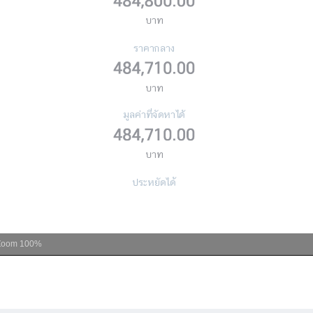
Zoom
100%