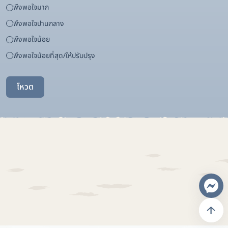
พึงพอใจมาก
พึงพอใจปานกลาง
พึงพอใจน้อย
พึงพอใจน้อยที่สุด/ให้ปรับปรุง
โหวต