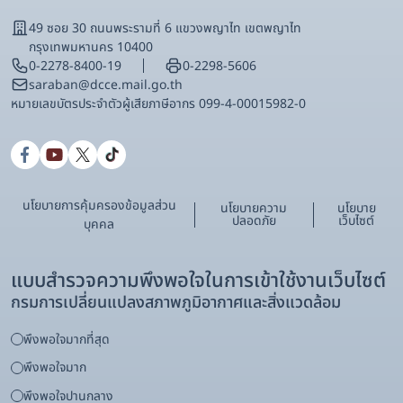
49 ซอย 30 ถนนพระรามที่ 6 แขวงพญาไท เขตพญาไท
กรุงเทพมหานคร 10400
0-2278-8400-19
0-2298-5606
saraban@dcce.mail.go.th
หมายเลขบัตรประจําตัวผู้เสียภาษีอากร 099-4-00015982-0
นโยบายการคุ้มครองข้อมูลส่วน
นโยบายความ
นโยบาย
ปลอดภัย
เว็บไซต์
บุคคล
แบบสำรวจความพึงพอใจในการเข้าใช้งานเว็บไซต์
กรมการเปลี่ยนแปลงสภาพภูมิอากาศและสิ่งแวดล้อม
พึงพอใจมากที่สุด
พึงพอใจมาก
พึงพอใจปานกลาง