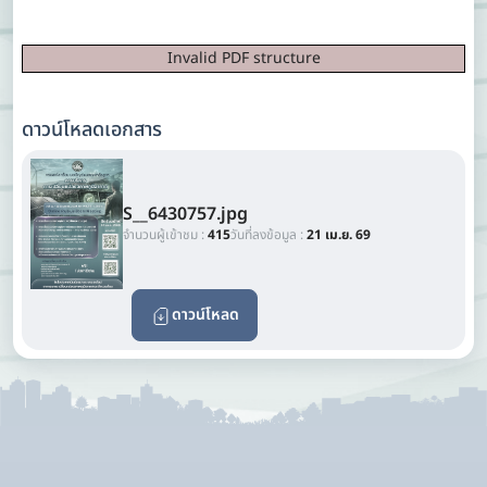
Invalid PDF structure
ดาวน์โหลดเอกสาร
S__6430757.jpg
จำนวนผู้เข้าชม :
415
วันที่ลงข้อมูล :
21 เม.ย. 69
ดาวน์โหลด