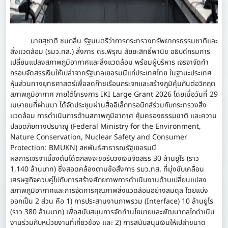
นายสุชาติ ชมกลิ่น รัฐมนตรีว่าการกระทรวงทรัพยากรธรรมชาติและ
สิ่งแวดล้อม (รมว.ทส.) สั่งการ ดร.พิรุณ สัยยะสิทธิ์พานิช อธิบดีกรมการ
เปลี่ยนแปลงสภาพภูมิอากาศและสิ่งแวดล้อม พร้อมผู้บริหาร เจรจาจัดทำ
กรอบจัดสรรเงินให้เปล่าจากรัฐบาลเยอรมนีแก่ประเทศไทย ในฐานะประเทศ
หุ้นส่วนทางยุทธศาสตร์เพื่อลดก๊าซเรือนกระจกและสร้างภูมิคุ้มกันต่อวิกฤต
สภาพภูมิอากาศ ภายใต้โครงการ IKI Large Grant 2026 โดยเมื่อวันที่ 29
เมษายนที่ผ่านมา ได้จัดประชุมผ่านสื่ออิเล็กทรอนิกส์ร่วมกับกระทรวงสิ่ง
แวดล้อม การดำเนินการด้านสภาพภูมิอากาศ คุ้มครองธรรมชาติ และความ
ปลอดภัยทางปรมาณู (Federal Ministry for the Environment,
Nature Conservation, Nuclear Safety and Consumer
Protection: BMUKN) สหพันธ์สาธารณรัฐเยอรมนี
ผลการเจรจาเบื้องต้นได้ตกลงจะขอรับวงเงินจัดสรร 30 ล้านยูโร (ราว
1,140 ล้านบาท) ซึ่งสอดคล้องตามข้อสั่งการ รมว.ทส. ที่มุ่งขับเคลื่อน
เศรษฐกิจควบคู่ไปกับการสร้างศักยภาพการดำเนินงานด้านเปลี่ยนแปลง
สภาพภูมิอากาศและการจัดการคุณภาพสิ่งแวดล้อมอย่างสมดุล โดยแบ่ง
ออกเป็น 2 ส่วน คือ 1) การประสานงานภาพรวม (Interface) 10 ล้านยูโร
(ราว 380 ล้านบาท) เพื่อสนับสนุนการจัดทำนโยบายและพัฒนากลไกดำเนิน
งานร่วมกับหน่วยงานที่เกี่ยวข้อง และ 2) การสนับสนุนเงินให้เปล่าขนาด