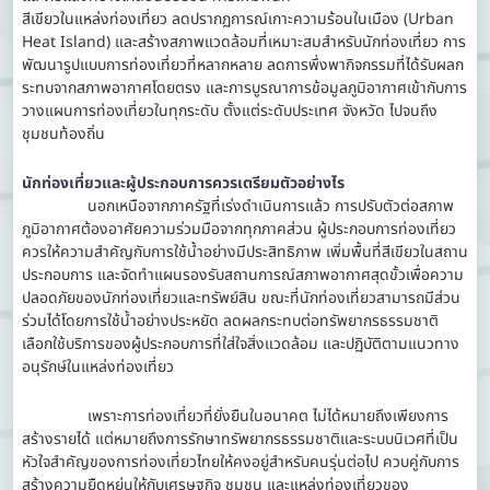
สีเขียวในแหล่งท่องเที่ยว ลดปรากฏการณ์เกาะความร้อนในเมือง (Urban
Heat Island) และสร้างสภาพแวดล้อมที่เหมาะสมสำหรับนักท่องเที่ยว การ
พัฒนารูปแบบการท่องเที่ยวที่หลากหลาย ลดการพึ่งพากิจกรรมที่ได้รับผลก
ระทบจากสภาพอากาศโดยตรง และการบูรณาการข้อมูลภูมิอากาศเข้ากับการ
วางแผนการท่องเที่ยวในทุกระดับ ตั้งแต่ระดับประเทศ จังหวัด ไปจนถึง
ชุมชนท้องถิ่น
นักท่องเที่ยวและผู้ประกอบการควรเตรียมตัวอย่างไร
นอกเหนือจากภาครัฐที่เร่งดำเนินการแล้ว การปรับตัวต่อสภาพ
ภูมิอากาศต้องอาศัยความร่วมมือจากทุกภาคส่วน ผู้ประกอบการท่องเที่ยว
ควรให้ความสำคัญกับการใช้น้ำอย่างมีประสิทธิภาพ เพิ่มพื้นที่สีเขียวในสถาน
ประกอบการ และจัดทำแผนรองรับสถานการณ์สภาพอากาศสุดขั้วเพื่อความ
ปลอดภัยของนักท่องเที่ยวและทรัพย์สิน ขณะที่นักท่องเที่ยวสามารถมีส่วน
ร่วมได้โดยการใช้น้ำอย่างประหยัด ลดผลกระทบต่อทรัพยากรธรรมชาติ
เลือกใช้บริการของผู้ประกอบการที่ใส่ใจสิ่งแวดล้อม และปฏิบัติตามแนวทาง
อนุรักษ์ในแหล่งท่องเที่ยว
เพราะการท่องเที่ยวที่ยั่งยืนในอนาคต ไม่ได้หมายถึงเพียงการ
สร้างรายได้ แต่หมายถึงการรักษาทรัพยากรธรรมชาติและระบบนิเวศที่เป็น
หัวใจสำคัญของการท่องเที่ยวไทยให้คงอยู่สำหรับคนรุ่นต่อไป ควบคู่กับการ
สร้างความยืดหยุ่นให้กับเศรษฐกิจ ชุมชน และแหล่งท่องเที่ยวของ