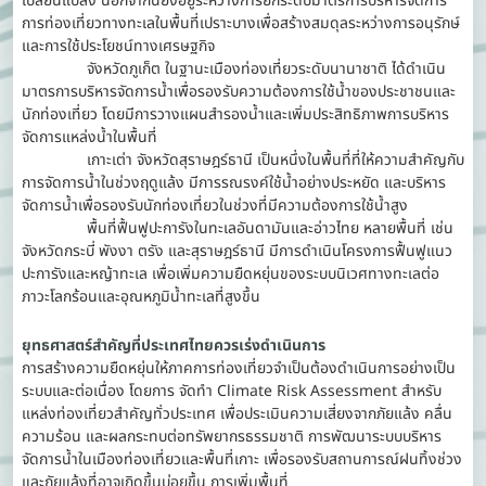
เปลี่ยนแปลง นอกจากนี้ยังอยู่ระหว่างการยกระดับมาตรการบริหารจัดการ
การท่องเที่ยวทางทะเลในพื้นที่เปราะบางเพื่อสร้างสมดุลระหว่างการอนุรักษ์
และการใช้ประโยชน์ทางเศรษฐกิจ
จังหวัดภูเก็ต ในฐานะเมืองท่องเที่ยวระดับนานาชาติ ได้ดำเนิน
มาตรการบริหารจัดการน้ำเพื่อรองรับความต้องการใช้น้ำของประชาชนและ
นักท่องเที่ยว โดยมีการวางแผนสำรองน้ำและเพิ่มประสิทธิภาพการบริหาร
จัดการแหล่งน้ำในพื้นที่
เกาะเต่า จังหวัดสุราษฎร์ธานี เป็นหนึ่งในพื้นที่ที่ให้ความสำคัญกับ
การจัดการน้ำในช่วงฤดูแล้ง มีการรณรงค์ใช้น้ำอย่างประหยัด และบริหาร
จัดการน้ำเพื่อรองรับนักท่องเที่ยวในช่วงที่มีความต้องการใช้น้ำสูง
พื้นที่ฟื้นฟูปะการังในทะเลอันดามันและอ่าวไทย หลายพื้นที่ เช่น
จังหวัดกระบี่ พังงา ตรัง และสุราษฎร์ธานี มีการดำเนินโครงการฟื้นฟูแนว
ปะการังและหญ้าทะเล เพื่อเพิ่มความยืดหยุ่นของระบบนิเวศทางทะเลต่อ
ภาวะโลกร้อนและอุณหภูมิน้ำทะเลที่สูงขึ้น
ยุทธศาสตร์สำคัญที่ประเทศไทยควรเร่งดำเนินการ
การสร้างความยืดหยุ่นให้ภาคการท่องเที่ยวจำเป็นต้องดำเนินการอย่างเป็น
ระบบและต่อเนื่อง โดยการ จัดทำ Climate Risk Assessment สำหรับ
แหล่งท่องเที่ยวสำคัญทั่วประเทศ เพื่อประเมินความเสี่ยงจากภัยแล้ง คลื่น
ความร้อน และผลกระทบต่อทรัพยากรธรรมชาติ การพัฒนาระบบบริหาร
จัดการน้ำในเมืองท่องเที่ยวและพื้นที่เกาะ เพื่อรองรับสถานการณ์ฝนทิ้งช่วง
และภัยแล้งที่อาจเกิดขึ้นบ่อยขึ้น การเพิ่มพื้นที่