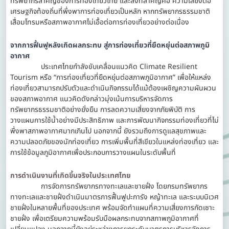
ทรัพยากรสำคัญของการท่องเที่ยวไทย และสิ่งที่สำคัญคือ ความเสี่ยงต่อ
เศรษฐกิจท้องถิ่นที่พึ่งพาการท่องเที่ยวเป็นหลัก หากทรัพยากรธรรมชาติ
เสื่อมโทรมหรือสภาพอากาศไม่เอื้อต่อการท่องเที่ยวอย่างต่อเนื่อง
จากการฟื้นฟูหลังเกิดผลกระทบ สู่การท่องเที่ยวที่ยืดหยุ่นต่อสภาพภูมิ
อากาศ
ประเทศไทยกำลังขับเคลื่อนแนวคิด Climate Resilient
Tourism หรือ “การท่องเที่ยวที่ยืดหยุ่นต่อสภาพภูมิอากาศ” เพื่อให้แหล่ง
ท่องเที่ยวสามารถปรับตัวและดำเนินกิจกรรมได้แม้ต้องเผชิญความผันผวน
ของสภาพอากาศ แนวคิดดังกล่าวมุ่งเน้นการบริหารจัดการ
ทรัพยากรธรรมชาติอย่างยั่งยืน การลดความเสี่ยงจากภัยพิบัติ การ
วางแผนการใช้น้ำอย่างมีประสิทธิภาพ และการพัฒนากิจกรรมท่องเที่ยวที่ไม่
พึ่งพาสภาพอากาศมากเกินไป นอกจากนี้ ยังรวมถึงการดูแลสุขภาพและ
ความปลอดภัยของนักท่องเที่ยว การเพิ่มพื้นที่สีเขียวในแหล่งท่องเที่ยว และ
การใช้ข้อมูลภูมิอากาศเพื่อประกอบการวางแผนในระดับพื้นที่
การดำเนินงานที่เกิดขึ้นจริงในประเทศไทย
การจัดการทรัพยากรทางทะเลและชายฝั่ง โดยกรมทรัพยากร
ทางทะเลและชายฝั่งดำเนินมาตรการฟื้นฟูปะการัง หญ้าทะเล และระบบนิเวศ
ชายฝั่งในหลายพื้นที่ของประเทศ พร้อมจัดทำแผนที่ความเสี่ยงการกัดเซาะ
ชายฝั่ง เพื่อเตรียมความพร้อมรับมือผลกระทบจากสภาพภูมิอากาศที่