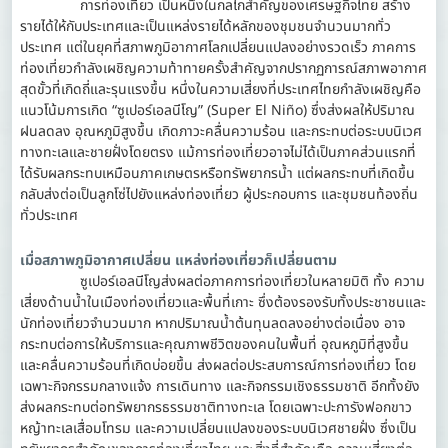
การท่องเที่ยว เป็นหนึ่งในกลไกสำคัญของเศรษฐกิจไทย สร้าง
รายได้ให้กับประเทศและเป็นแหล่งรายได้หลักของชุมชนจำนวนมากทั่ว
ประเทศ แต่ในยุคที่สภาพภูมิอากาศโลกเปลี่ยนแปลงอย่างรวดเร็ว ภาคการ
ท่องเที่ยวกำลังเผชิญความท้าทายครั้งสำคัญจากปรากฏการณ์สภาพอากาศ
สุดขั้วที่เกิดถี่และรุนแรงขึ้น หนึ่งในความเสี่ยงที่ประเทศไทยกำลังเผชิญคือ
แนวโน้มการเกิด “ซูเปอร์เอลนีโญ” (Super El Niño) ซึ่งส่งผลให้ปริมาณ
ฝนลดลง อุณหภูมิสูงขึ้น เกิดภาวะคลื่นความร้อน และกระทบต่อระบบนิเวศ
ทางทะเลและชายฝั่งโดยตรง แม้การท่องเที่ยวอาจไม่ได้เป็นภาคส่วนแรกที่
ได้รับผลกระทบเหมือนภาคเกษตรหรือทรัพยากรน้ำ แต่ผลกระทบที่เกิดขึ้น
กลับส่งต่อเป็นลูกโซ่ไปยังแหล่งท่องเที่ยว ผู้ประกอบการ และชุมชนท้องถิ่น
ทั่วประเทศ
เมื่อสภาพภูมิอากาศเปลี่ยน แหล่งท่องเที่ยวก็เปลี่ยนตาม
ซูเปอร์เอลนีโญส่งผลต่อภาคการท่องเที่ยวในหลายมิติ ทั้ง ความ
เสี่ยงด้านน้ำในเมืองท่องเที่ยวและพื้นที่เกาะ ซึ่งต้องรองรับทั้งประชาชนและ
นักท่องเที่ยวจำนวนมาก หากปริมาณน้ำต้นทุนลดลงอย่างต่อเนื่อง อาจ
กระทบต่อการให้บริการและคุณภาพชีวิตของคนในพื้นที่ อุณหภูมิที่สูงขึ้น
และคลื่นความร้อนที่เกิดบ่อยขึ้น ส่งผลต่อประสบการณ์การท่องเที่ยว โดย
เฉพาะกิจกรรมกลางแจ้ง การเดินทาง และกิจกรรมเชิงธรรมชาติ อีกทั้งยัง
ส่งผลกระทบต่อทรัพยากรธรรมชาติทางทะเล โดยเฉพาะปะการังฟอกขาว
หญ้าทะเลเสื่อมโทรม และความเปลี่ยนแปลงของระบบนิเวศชายฝั่ง ซึ่งเป็น