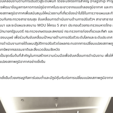
ับเคลื่อนงานด้านการปรับตัวสู่ระดับพื้นที่ โดยจะมีโครงการสำคัญ (Flagship Proj
ีการพัฒนาข้อมูลการคาดการณ์ภูมิอากาศในระยะยาวจากแบบจำลองภูมิอากาศ และกา
ลงสภาพภูมิอากาศเพื่อสนับสนุนให้หน่วยงานที่เกี่ยวข้องนำไปใช้ในการวางแผนและ
วมกับกระทรวงสาธารณสุข ขับเคลื่อนการดำเนินงานด้านการปรับตัวฯ สาขาสาธา
่ผ่านมา และจะมีแผนจะลงนาม MOU ให้ครบ 5 สาขา ประกอบด้วยกระทรวงมหาดไทย กร
นักนายกรัฐมนตรี กระทรวงเกษตรและสหกรณ์ กระทรวงการท่องเที่ยวและกีฬา แ
มนุษย์ เพื่อร่วมกันขับเคลื่อนเป้าหมายด้านการปรับตัวระดับโลกและระดับประเทศ ส
บการดำเนินงานภายใต้แผนปฏิบัติการปรับตัวต่อผลกระทบจากการเปลี่ยนแปลงสภาพภูม
นทรัพยากรธรรมชาติและสิ่งแวดล้อมจังหวัด
าเป็นจุดเริ่มต้นที่สำคัญในการสร้างความร่วมมือเพื่อขับเคลื่อนการดำเนินงาน เพื่อ
ยนแปลงสภาพภูมิอากาศอย่างยั่งยืน
ยั่งยืนด้วยเศรษฐกิจคาร์บอนต่ำและมีภูมิคุ้มกันต่อการเปลี่ยนแปลงสภาพภูมิอากา