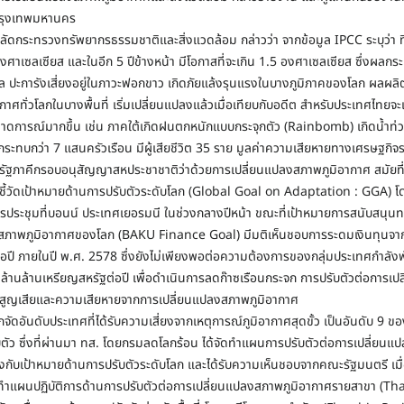
กรุงเทพมหานคร
ปลัดกระทรวงทรัพยากรธรรมชาติและสิ่งแวดล้อม กล่าวว่า จากข้อมูล IPCC ระบุว่า ท
3 องศาเซลเซียส และในอีก 5 ปีข้างหน้า มีโอกาสที่จะเกิน 1.5 องศาเซลเซียส ซึ่งผลกร
ทะเล ปะการังเสี่ยงอยู่ในภาวะฟอกขาว เกิดภัยแล้งรุนแรงในบางภูมิภาคของโลก ผ
กาศทั่วโลกในบางพื้นที่ เริ่มเปลี่ยนแปลงแล้วเมื่อเทียบกับอดีต สำหรับประเทศไทยจะ
ดการณ์มากขึ้น เช่น ภาคใต้เกิดฝนตกหนักแบบกระจุกตัว (Rainbomb) เกิดน้ำท่
ระทบกว่า 7 แสนครัวเรือน มีผู้เสียชีวิต 35 ราย มูลค่าความเสียหายทางเศรษฐกิจร
ัฐภาคีกรอบอนุสัญญาสหประชาชาติว่าด้วยการเปลี่ยนแปลงสภาพภูมิอากาศ สมัยที่
วชี้วัดเป้าหมายด้านการปรับตัวระดับโลก (Global Goal on Adaptation : GGA) 
การประชุมที่บอนน์ ประเทศเยอรมนี ในช่วงกลางปีหน้า ขณะที่เป้าหมายการสนับสนุนทา
สภาพภูมิอากาศของโลก (BAKU Finance Goal) มีมติเห็นชอบการระดมเงินทุนจา
อปี ภายในปี พ.ศ. 2578 ซึ่งยังไม่เพียงพอต่อความต้องการของกลุ่มประเทศกำลังพ
ล้านล้านเหรียญสหรัฐต่อปี เพื่อดำเนินการลดก๊าซเรือนกระจก การปรับตัวต่อการเป
ูญเสียและความเสียหายจากการเปลี่ยนแปลงสภาพภูมิอากาศ
จัดอันดับประเทศที่ได้รับความเสี่ยงจากเหตุการณ์ภูมิอากาศสุดขั้ว เป็นอันดับ 9 ขอ
บตัว ซึ่งที่ผ่านมา ทส. โดยกรมลดโลกร้อน ได้จัดทำแผนการปรับตัวต่อการเปลี่ยน
งกับเป้าหมายด้านการปรับตัวระดับโลก และได้รับความเห็นชอบจากคณะรัฐมนตรี เมื่อ
ัดทำแผนปฏิบัติการด้านการปรับตัวต่อการเปลี่ยนแปลงสภาพภูมิอากาศรายสาขา (Th