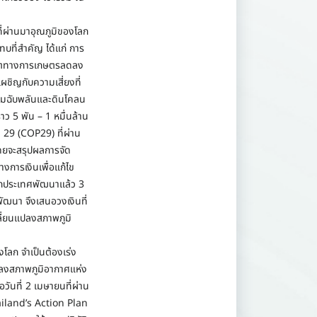
ี่ผ่านมาอุณภูมิของโลก
ะทบที่สำคัญ ได้แก่ การ
ลผลิตทางการเกษตรลดลง
เผชิญกับความเสี่ยงที่
วมฉับพลันและดินโคลน
าว 5 พัน – 1 หมื่นล้าน
 29 (COP29) ที่ผ่าน
โดยจะสรุปผลการจัด
งการเงินเพื่อแก้ไข
กประเทศพัฒนาแล้ว 3
ัฒนา จึงเสนอวงเงินที่
ลี่ยนแปลงสภาพภูมิ
งโลก จำเป็นต้องเร่ง
แปลงสภาพภูมิอากาศแห่ง
วันที่ 2 เมษายนที่ผ่าน
ailand’s Action Plan