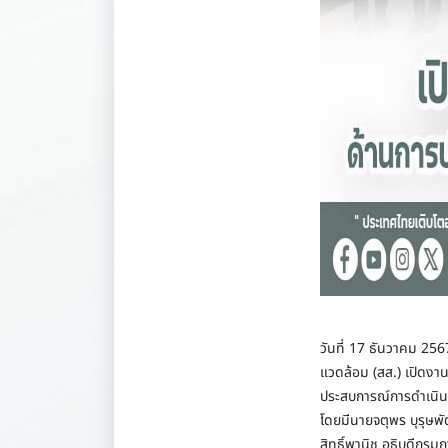
วันที่ 17 ธันวาคม 25
แวดล้อม (สส.) เปิดงา
ประสบการณ์การดำเนินงา
โดยมีนายจตุพร บุรุษพ
สิทธิ์พานิช อธิบดีกรม