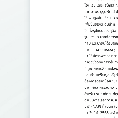
โรงแรม เดอะ สุโกศล 
​นายจตุพร บุรุษพัฒน์ 
ได้เพิ่มสูงขึ้นแล้ว 1.
เพิ่มขึ้นของระดับน้ำ
อีกทั้งรูปแบบของภูมิอา
รุนแรงและยากต่อการคา
ถล่ม ประชาชนได้รับผลก
บาท และจากการประชุมร
มา ได้มีการพิจารณาตั
ทำตัวชี้วัดดังกล่าวใน
ปัญหาการเปลี่ยนแปลง
แสนล้านเหรียญสหรัฐต่
ต้องการอย่างน้อย 1.3 
อากาศและการลดความส
สำหรับประเทศไทย ได้ถูก
ดำเนินการเรื่องการปรั
ชาติ (NAP) ที่สอดคล้อ
มา ซึ่งในปี 2568 จะจ