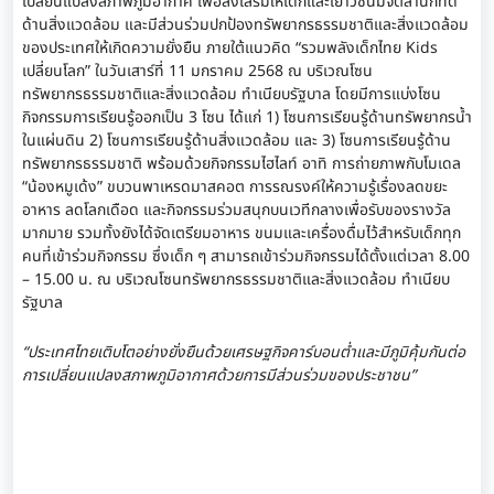
เปลี่ยนแปลงสภาพภูมิอากาศ เพื่อส่งเสริมให้เด็กและเยาวชนมีจิตสำนึกที่ดี
ด้านสิ่งแวดล้อม และมีส่วนร่วมปกป้องทรัพยากรธรรมชาติและสิ่งแวดล้อม
ของประเทศให้เกิดความยั่งยืน ภายใต้แนวคิด “รวมพลังเด็กไทย Kids
เปลี่ยนโลก” ในวันเสาร์ที่ 11 มกราคม 2568 ณ บริเวณโซน
ทรัพยากรธรรมชาติและสิ่งแวดล้อม ทำเนียบรัฐบาล โดยมีการแบ่งโซน
กิจกรรมการเรียนรู้ออกเป็น 3 โซน ได้แก่ 1) โซนการเรียนรู้ด้านทรัพยากรน้ำ
ในแผ่นดิน 2) โซนการเรียนรู้ด้านสิ่งแวดล้อม และ 3) โซนการเรียนรู้ด้าน
ทรัพยากรธรรมชาติ พร้อมด้วยกิจกรรมไฮไลท์ อาทิ การถ่ายภาพกับโมเดล
“น้องหมูเด้ง” ขบวนพาเหรดมาสคอต การรณรงค์ให้ความรู้เรื่องลดขยะ
อาหาร ลดโลกเดือด และกิจกรรมร่วมสนุกบนเวทีกลางเพื่อรับของรางวัล
มากมาย รวมทั้งยังได้จัดเตรียมอาหาร ขนมและเครื่องดื่มไว้สำหรับเด็กทุก
คนที่เข้าร่วมกิจกรรม ซึ่งเด็ก ๆ สามารถเข้าร่วมกิจกรรมได้ตั้งแต่เวลา 8.00
– 15.00 น. ณ บริเวณโซนทรัพยากรธรรมชาติและสิ่งแวดล้อม ทำเนียบ
รัฐบาล
“ประเทศไทยเติบโตอย่างยั่งยืนด้วยเศรษฐกิจคาร์บอนต่ำและมีภูมิคุ้มกันต่อ
การเปลี่ยนแปลงสภาพภูมิอากาศด้วยการมีส่วนร่วมของประชาชน”