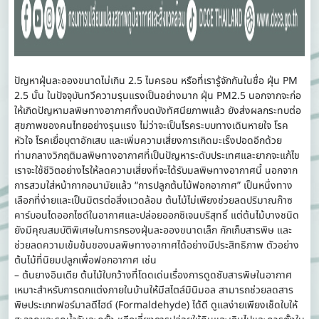
ปัญหาฝุ่นละอองขนาดไม่เกิน 2.5 ไมครอน หรือที่เรารู้จักกันในชื่อ ฝุ่น PM
2.5 นั้น ในปัจจุบันทวีความรุนแรงเป็นอย่างมาก ฝุ่น PM2.5 นอกจากจะก่อ
ให้เกิดปัญหามลพิษทางอากาศทั้งบดบังทัศนียภาพแล้ว ยังส่งผลกระทบต่อ
สุขภาพของคนไทยอย่างรุนแรง ไม่ว่าจะเป็นโรคระบบทางเดินหายใจ โรค
หัวใจ โรคเยื่อบุตาอักเสบ และเพิ่มความเสี่ยงการเกิดมะเร็งปอดอีกด้วย
ท่ามกลางวิกฤติมลพิษทางอากาศที่เป็นปัญหาระดับประเทศและยากจะแก้ไข
เราจะใช้ชีวิตอย่างไรให้ลดความเสี่ยงที่จะได้รับมลพิษทางอากาศนี้ นอกจาก
การสวมใส่หน้ากากอนามัยแล้ว “การปลูกต้นไม้ฟอกอากาศ” เป็นหนึ่งทาง
เลือกที่ง่ายและเป็นมิตรต่อสิ่งแวดล้อม ต้นไม้ไม่เพียงช่วยลดปริมาณก๊าซ
คาร์บอนไดออกไซด์ในอากาศและปล่อยออกซิเจนบริสุทธิ์ แต่ต้นไม้บางชนิด
ยังมีคุณสมบัติพิเศษในการกรองฝุ่นละอองขนาดเล็ก กักเก็บสารพิษ และ
ช่วยลดความเข้มข้นของมลพิษทางอากาศได้อย่างมีประสิทธิภาพ ตัวอย่าง
ต้นไม้ที่นิยมปลูกเพื่อฟอกอากาศ เช่น
– ต้นยางอินเดีย ต้นไม้ใบกว้างที่โดดเด่นเรื่องการดูดซับสารพิษในอากาศ
เหมาะสำหรับการตกแต่งภายในบ้านให้มีสไตล์มินิมอล สามารถช่วยลดสาร
พิษประเภทฟอร์มาลดีไฮด์ (Formaldehyde) ได้ดี ดูแลง่ายเพียงเช็ดใบให้