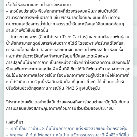
เช็ดใบให้สะอาดและรดน้ำอย่างเหมาะสม
– สาวน้อยประแป้ง พืชฟอกอากาศที่ช่วยกรองมลพิษภายในบ้านได้ดี
สามารถลดสารพิษในอากาศ เช่น ฟอร์มาลดีไฮด์และเบนซีนได้ มีความ
ทนทานและต้องการน้ำไม่มาก ควรรดน้ำวันละครั้งและให้โดนแดดอ่อนๆ
ยามเช้าเพื่อให้ใบมีสีสดขึ้น
– ต้นกระบองเพชร (Caribbean Tree Cactus) และแคคตัสสายพันธุ์อวบ
น้ำพืชที่สามารถดูดซับสารพิษในอากาศได้ดี โดยเฉพาะฟอร์มาลดีไฮด์และ
คาร์บอนไดออกไซด์ ต้องการแสงแดดจัด และรดน้ำเพียงสัปดาห์ละครั้ง
เหมาะสำหรับวางไว้ในห้องทำงานหรือมุมที่มีแสงแดดเพียงพอ
การปลูกต้นไม้ฟอกอากาศ เป็นอีกหนึ่งตัวช่วยที่ทำให้เราลดความเสี่ยงที่จะได้
รับมลพิษทางอากาศและยังเพิ่มพื้นที่สีเขียวให้กับที่พักอาศัย นอกจากจะปลูก
ต้นไม้ฟอกอากาศแล้วควรใช้เครื่องฟอกอากาศควบคู่ไปด้วย เพื่อให้อากาศที่
เราได้รับมีความบริสุทธิ์หรือมีมลพิษน้อยที่สุดเท่าที่จะทำได้ เป็นการตั้งรับ
ปรับตัวในช่วงวิกฤตสถานการณ์ฝุ่น PM2.5 สูงในปัจจุบัน
“ประเทศไทยเติบโตอย่างยั่งยืนด้วยเศรษฐกิจคาร์บอนต่ำและมีภูมิคุ้มกันต่อ
การเปลี่ยนแปลงสภาพภูมิอากาศด้วยการมีส่วนร่วมของประชาชน”
แหล่งที่มา :
– เทคโนโลยีชาวบ้าน, 8 ต้นไม้ฟอกอากาศ แต่งห้องสวยแถมช่วยกรองฝุ่น
– Areeya, 8 ต้นไม้ฟอกอากาศในบ้าน นวัตกรรมธรรมชาติเพื่อชีวิตที่ดีขึ้น