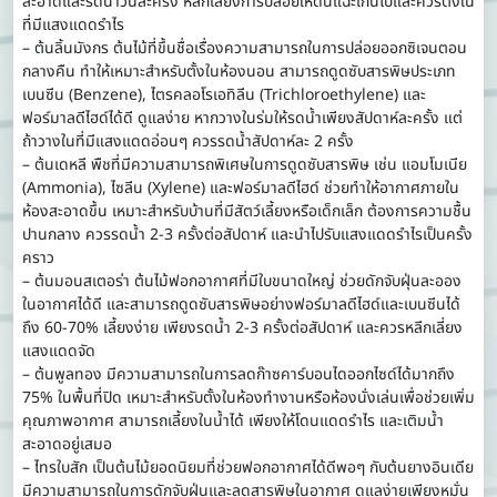
สะอาดและรดน้ำวันละครั้ง หลีกเลี่ยงการปล่อยให้ดินแฉะเกินไปและควรตั้งใน
ที่มีแสงแดดรำไร
– ต้นลิ้นมังกร ต้นไม้ที่ขึ้นชื่อเรื่องความสามารถในการปล่อยออกซิเจนตอน
กลางคืน ทำให้เหมาะสำหรับตั้งในห้องนอน สามารถดูดซับสารพิษประเภท
เบนซีน (Benzene), ไตรคลอโรเอทิลีน (Trichloroethylene) และ
ฟอร์มาลดีไฮด์ได้ดี ดูแลง่าย หากวางในร่มให้รดน้ำเพียงสัปดาห์ละครั้ง แต่
ถ้าวางในที่มีแสงแดดอ่อนๆ ควรรดน้ำสัปดาห์ละ 2 ครั้ง
– ต้นเดหลี พืชที่มีความสามารถพิเศษในการดูดซับสารพิษ เช่น แอมโมเนีย
(Ammonia), ไซลีน (Xylene) และฟอร์มาลดีไฮด์ ช่วยทำให้อากาศภายใน
ห้องสะอาดขึ้น เหมาะสำหรับบ้านที่มีสัตว์เลี้ยงหรือเด็กเล็ก ต้องการความชื้น
ปานกลาง ควรรดน้ำ 2-3 ครั้งต่อสัปดาห์ และนำไปรับแสงแดดรำไรเป็นครั้ง
คราว
– ต้นมอนสเตอร่า ต้นไม้ฟอกอากาศที่มีใบขนาดใหญ่ ช่วยดักจับฝุ่นละออง
ในอากาศได้ดี และสามารถดูดซับสารพิษอย่างฟอร์มาลดีไฮด์และเบนซีนได้
ถึง 60-70% เลี้ยงง่าย เพียงรดน้ำ 2-3 ครั้งต่อสัปดาห์ และควรหลีกเลี่ยง
แสงแดดจัด
– ต้นพูลทอง มีความสามารถในการลดก๊าซคาร์บอนไดออกไซด์ได้มากถึง
75% ในพื้นที่ปิด เหมาะสำหรับตั้งในห้องทำงานหรือห้องนั่งเล่นเพื่อช่วยเพิ่ม
คุณภาพอากาศ สามารถเลี้ยงในน้ำได้ เพียงให้โดนแดดรำไร และเติมน้ำ
สะอาดอยู่เสมอ
– ไทรใบสัก เป็นต้นไม้ยอดนิยมที่ช่วยฟอกอากาศได้ดีพอๆ กับต้นยางอินเดีย
มีความสามารถในการดักจับฝุ่นและลดสารพิษในอากาศ ดูแลง่ายเพียงหมั่น