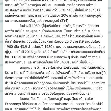
แสวงหากำไรที่ให้ความรู้และสนับสนุนชุมชนในการจัดการขยะอย่างมี
ประสิทธิภาพ เมืองนี้สามารถนำขยะกว่า 80% กลับมาใช้ใหม่ เทียบกับค่า
เฉลี่ยทั้งประเทศที่สามารถรีไซเคิลได้เพียง 20% เท่านั้น และกำลังมุ่งสู่เป้า
หมายการลดขยะเหลือศูนย์อย่างสมบูรณ์ (3)(4)
ในช่วงปี 1950 ญี่ปุ่นเริ่มให้ความสำคัญกับการรีไซเคิลอย่าง
จริงจัง แต่เมื่อเศรษฐกิจเติบโตหลังสงคราม โรงงานต่าง ๆ ก็เริ่มทิ้งขยะ
อุตสาหกรรมจำนวนมาก และการพัฒนาเมืองก็สร้างเศษวัสดุก่อสร้างเพิ่ม
ขึ้น ทำให้ขยะในญี่ปุ่นเพิ่มขึ้นถึงห้าเท่าในช่วง 20 ปี จาก 8.9 ล้านตันในปี
1960 เป็น 43.9 ล้านตันในปี 1980 ตามรายงานของกระทรวงสิ่งแวดล้อม
ญี่ปุ่น ขยะในปี 2016 สูงถึง 43.2 ล้านตัน หรือเท่ากับสนามเบสบอลโตเกียว
โดม 116 สนาม เพื่อจัดการขยะนี้ เทศบาลต่าง ๆ ทั่วประเทศต้องลงทุน
สร้างเตาเผาขยะ และหาวิธีจัดเก็บขยะให้ทันกับปริมาณที่เพิ่มขึ้น (5)
นอกจากการจัดการขยะในระดับครัวเรือนแล้ว คามิคัตสึยังมีร้าน
Kuru Kuru ที่เปิดโอกาสให้ชาวเมืองนำสิ่งของที่ไม่ใช้แล้วมาบริจาค และผู้ที่
ต้องการสามารถนำไปใช้ต่อได้ฟรี นอกจากนี้ เมืองยังสร้างระบบสะสมแต้ม
สำหรับผู้ที่คัดแยกขยะอย่างถูกต้อง ซึ่งแต้มเหล่านี้สามารถนำไปแลกสิ่งของ
เช่น กระเป๋า หมวก หรือกระติกน้ำ วิธีการเหล่านี้ไม่เพียงช่วยลดขยะ แต่ยัง
สร้างความสามัคคี และความร่วมมือในชุมชนได้อย่างดีเยี่ยม (2)
ในขณะเดียวกัน แนวคิดเศรษฐกิจหมุนเวียน (Circular
Economy) ก็ได้รับความสนใจจากหลายประเทศ เช่น คอสตาริกา สิงคโปร์
และเนเธอร์แลนด์ ซึ่งได้นำมาใช้เป็นแนวทางในการพัฒนาโครงสร้างทาง