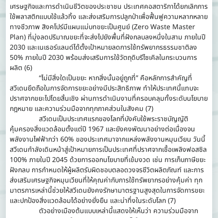
เศรษฐกิจและการดำเนินชีวิตของประชาชน ประเทศคอสตาริกาได้ยกเลิกการ
ใช้พลาสติกแบบใช้แล้วทิ้ง และส่งเสริมการปลูกป่าเพื่อฟื้นฟูความหลากหลาย
ทางชีวภาพ สิงคโปร์มีแผนแม่บทขยะเป็นศูนย์ (Zero Waste Master
Plan) ที่มุ่งลดปริมาณขยะที่จะส่งไปยังพื้นที่ฝังกลบลงหนึ่งในสาม ภายในปี
2030 และเนเธอร์แลนด์ได้ตั้งเป้าหมายลดการใช้ทรัพยากรธรรมชาติลง
50% ภายในปี 2030 พร้อมส่งเสริมการใช้วัตถุดิบรีไซเคิลในกระบวนการ
ผลิต (6)
“ไม่มีสิ่งใดเป็นขยะ หากสิ่งนั้นอยู่ถูกที่” คือหลักการสำคัญที่
สวีเดนยึดถือในการจัดการขยะอย่างมีประสิทธิภาพ ทำให้ประเทศนี้แทบจะ
ปราศจากขยะไปโดยสิ้นเชิง ผ่านการดำเนินงานที่ครอบคลุมทั้งระดับนโยบาย
กฎหมาย และความร่วมมือจากทุกภาคส่วนในสังคม (7)
สวีเดนเป็นประเทศแรกของโลกที่บังคับใช้พระราชบัญญัติ
คุ้มครองสิ่งแวดล้อมตั้งแต่ปี 1967 และยังคงพัฒนาอย่างต่อเนื่องจน
พลังงานไฟฟ้ากว่า 60% ของประเทศมาจากแหล่งพลังงานหมุนเวียน วันนี้
สวีเดนกำลังเดินหน้าสู่เป้าหมายการเป็นประเทศที่ปราศจากเชื้อเพลิงฟอสซิล
100% ภายในปี 2045 ด้วยการออกนโยบายที่เข้มงวด เช่น การเก็บภาษีขยะ
ฝังกลบ การกำหนดให้ผู้ผลิตรับผิดชอบตลอดวงจรชีวิตผลิตภัณฑ์ และการ
ส่งเสริมเศรษฐกิจหมุนเวียนที่ให้คุณค่ากับการใช้ทรัพยากรอย่างคุ้มค่า ทุก
มาตรการเหล่านี้ช่วยให้สวีเดนยังคงรักษามาตรฐานสูงสุดในการจัดการขยะ
และปกป้องสิ่งแวดล้อมได้อย่างยั่งยืน และน่าทึ่งในระดับโลก (7)
ตัวอย่างเมืองต้นแบบเหล่านี้แสดงให้เห็นว่า ความร่วมมือจาก