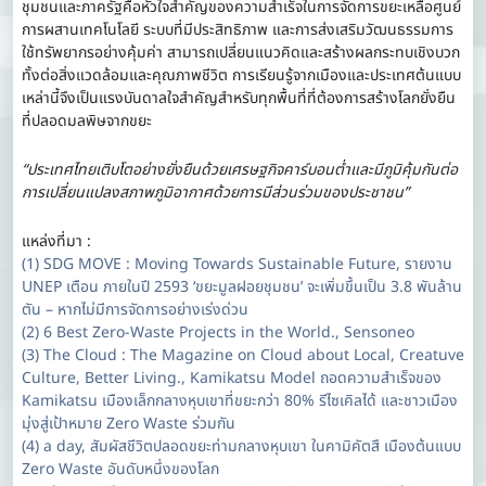
ชุมชนและภาครัฐคือหัวใจสำคัญของความสำเร็จในการจัดการขยะเหลือศูนย์
การผสานเทคโนโลยี ระบบที่มีประสิทธิภาพ และการส่งเสริมวัฒนธรรมการ
ใช้ทรัพยากรอย่างคุ้มค่า สามารถเปลี่ยนแนวคิดและสร้างผลกระทบเชิงบวก
ทั้งต่อสิ่งแวดล้อมและคุณภาพชีวิต การเรียนรู้จากเมืองและประเทศต้นแบบ
เหล่านี้จึงเป็นแรงบันดาลใจสำคัญสำหรับทุกพื้นที่ที่ต้องการสร้างโลกยั่งยืน
ที่ปลอดมลพิษจากขยะ
“ประเทศไทยเติบโตอย่างยั่งยืนด้วยเศรษฐกิจคาร์บอนต่ำและมีภูมิคุ้มกันต่อ
การเปลี่ยนแปลงสภาพภูมิอากาศด้วยการมีส่วนร่วมของประชาชน”
แหล่งที่มา :
(1) SDG MOVE : Moving Towards Sustainable Future, รายงาน
UNEP เตือน ภายในปี 2593 ‘ขยะมูลฝอยชุมชน’ จะเพิ่มขึ้นเป็น 3.8 พันล้าน
ตัน – หากไม่มีการจัดการอย่างเร่งด่วน
(2) 6 Best Zero-Waste Projects in the World., Sensoneo
(3) The Cloud : The Magazine on Cloud about Local, Creatuve
Culture, Better Living., Kamikatsu Model ถอดความสำเร็จของ
Kamikatsu เมืองเล็กกลางหุบเขาที่ขยะกว่า 80% รีไซเคิลได้ และชาวเมือง
มุ่งสู่เป้าหมาย Zero Waste ร่วมกัน
(4) a day, สัมผัสชีวิตปลอดขยะท่ามกลางหุบเขา ในคามิคัตสึ เมืองต้นแบบ
Zero Waste อันดับหนึ่งของโลก