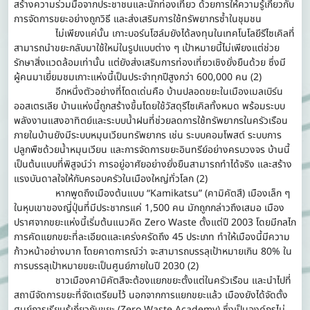
สร้างความร่วมมือจากประชาชนและนักท่องเที่ยว ด้วยการให้ความรู้เกี่ยวกับ
การจัดการขยะอย่างถูกวิธี และส่งเสริมการใช้ทรัพยากรซ้ำในชุมชน
ไม่เพียงแค่นั้น เกาะบอร์นโฮล์มยังได้ลงทุนในเทคโนโลยีรีไซเคิลที่
สามารถนำขยะกลับมาใช้ใหม่ในรูปแบบต่าง ๆ เป้าหมายนี้ไม่เพียงแต่ช่วย
รักษาสิ่งแวดล้อมเท่านั้น แต่ยังส่งเสริมการท่องเที่ยวเชิงยั่งยืนด้วย ซึ่งมี
ผู้คนมาเยี่ยมชมเกาะแห่งนี้เป็นประจำทุกปีสูงกว่า 600,000 คน (2)
อีกหนึ่งตัวอย่างที่โดดเด่นคือ บ้านปลอดขยะในเมืองเมลเบิร์น
ออสเตรเลีย บ้านแห่งนี้ถูกสร้างขึ้นโดยใช้วัสดุรีไซเคิลทั้งหมด พร้อมระบบ
พลังงานแสงอาทิตย์และระบบน้ำฝนที่ช่วยลดการใช้ทรัพยากรในครัวเรือน
ภายในบ้านยังมีระบบหมุนเวียนทรัพยากร เช่น ระบบคอมโพสต์ ระบบการ
ปลูกพืชด้วยน้ำหมุนเวียน และการจัดการขยะอินทรีย์อย่างครบวงจร บ้านนี้
เป็นต้นแบบที่พิสูจน์ว่า การอยู่อาศัยอย่างยั่งยืนสามารถทำได้จริง และสร้าง
แรงบันดาลใจให้กับครอบครัวในเมืองใหญ่ทั่วโลก (2)
หากพูดถึงเมืองต้นแบบ “Kamikatsu” (คามิคัตสึ) เมืองเล็ก ๆ
ในหุบเขาของญี่ปุ่นที่มีประชากรแค่ 1,500 คน มักถูกกล่าวถึงเสมอ เมือง
ปราศจากขยะแห่งนี้เริ่มต้นแนวคิด Zero Waste ตั้งแต่ปี 2003 โดยมีกลไก
การคัดแยกขยะที่ละเอียดและเคร่งครัดถึง 45 ประเภท ทำให้เมืองนี้มีความ
ก้าวหน้าอย่างมาก โดยคาดการณ์ว่า จะสามารถบรรลุเป้าหมายเกิน 80% ใน
การบรรลุเป้าหมายขยะเป็นศูนย์ภายในปี 2030 (2)
ชาวเมืองคามิคัตสึจะต้องแยกขยะตั้งแต่ในครัวเรือน และนำไปที่
สถานีจัดการขยะที่จัดเตรียมไว้ นอกจากการแยกขยะแล้ว เมืองยังได้จัดตั้ง
ศูนย์การเรียนรู้เกี่ยวกับขยะ (Zero Waste Academy) ซึ่งเป็นองค์กรไม่