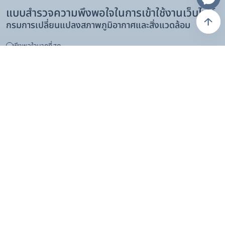
แบบสำรวจความพึงพอใจในการเข้าใช้งานเว็บไซต์
กรมการเปลี่ยนแปลงสภาพภูมิอากาศและสิ่งแวดล้อม
พึงพอใจมากที่สุด
พึงพอใจมาก
พึงพอใจปานกลาง
พึงพอใจน้อย
พึงพอใจน้อยที่สุด/ให้ปรับปรุง
โหวต