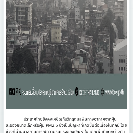
ประเทศไทยยังคงเผชิญกับวิกฤตมลพิษทางอากาศจากฝุ่น
ละอองขนาดเล็กหรือฝุ่น PM2.5 ซึ่งเป็นปัญหาที่เกิดขึ้นต่อเนื่องในทุกปี โดย
ช่วงที่ผ่านมาสถานการณ์ความรุนแรงของปัญหาในแต่ละพื้นที่แตกต่างกัน