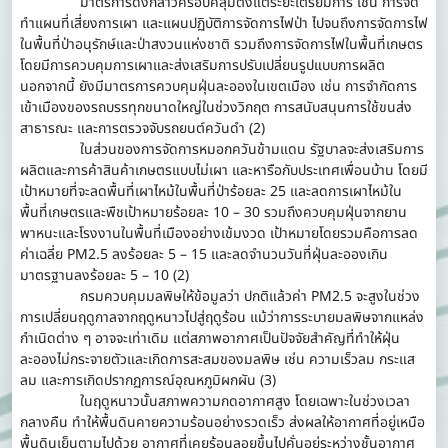
มาตรการดังกล่าวครอบคลุมตั้งแต่ระยะเตรียมการ เช่น การจัด
ทำแผนที่เสี่ยงการเผา และแผนปฏิบัติการจัดการไฟป่า ไปจนถึงการจัดการไฟ
ในพื้นที่ป่าอนุรักษ์และป่าสงวนแห่งชาติ รวมถึงการจัดการไฟในพื้นที่เกษตร
โดยมีการควบคุมการเผาและส่งเสริมการปรับเปลี่ยนรูปแบบการผลิต
นอกจากนี้ ยังมีมาตรการควบคุมฝุ่นละอองในเขตเมือง เช่น การจำกัดการ
เข้าเมืองของรถบรรทุกขนาดใหญ่ในช่วงวิกฤต การสนับสนุนการใช้ขนส่ง
สาธารณะ และการตรวจจับรถยนต์ควันดำ (2)
ในส่วนของการจัดการหมอกควันข้ามแดน รัฐบาลจะส่งเสริมการ
ผลิตและการค้าสินค้าเกษตรแบบไม่เผา และหารือกับประเทศเพื่อนบ้าน โดยมี
เป้าหมายที่จะลดพื้นที่เผาไหม้ในพื้นที่ป่าร้อยละ 25 และลดการเผาไหม้ใน
พื้นที่เกษตรและพืชเป้าหมายร้อยละ 10 – 30 รวมถึงควบคุมฝุ่นจากยาน
พาหนะและโรงงานในพื้นที่เมืองอย่างเข้มงวด เป้าหมายโดยรวมคือการลด
ค่าเฉลี่ย PM2.5 ลงร้อยละ 5 – 15 และลดจำนวนวันที่ฝุ่นละอองเกิน
มาตรฐานลงร้อยละ 5 – 10 (2)
กรมควบคุมมลพิษให้ข้อมูลว่า ปกติแล้วค่า PM2.5 จะสูงในช่วง
การเปลี่ยนฤดูกาลจากฤดูหนาวไปสู่ฤดูร้อน แม้ว่าการระบายมลพิษจากแหล่ง
กำเนิดต่าง ๆ อาจจะเท่าเดิม แต่สภาพอากาศเป็นปัจจัยสำคัญที่ทำให้ฝุ่น
ละอองไม่กระจายตัวและเกิดการสะสมของมลพิษ เช่น ความเร็วลม กระแส
ลม และการเกิดปรากฏการณ์อุณหภูมิผกผัน (3)
ในฤดูหนาวนั้นสภาพความกดอากาศสูง โดยเฉพาะในช่วงเวลา
กลางคืน ทำให้พื้นดินคายความร้อนอย่างรวดเร็ว ส่งผลให้อากาศที่อยู่เหนือ
พื้นดินเย็นตามไปด้วย อากาศที่เคยร้อนลอยขึ้นไปคั่นอยู่ระหว่างชั้นอากาศ