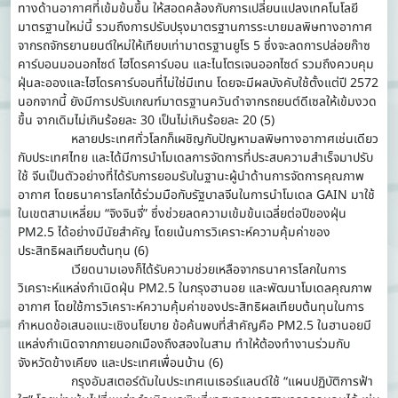
ทางด้านอากาศที่เข้มข้นขึ้น ให้สอดคล้องกับการเปลี่ยนแปลงเทคโนโลยี
มาตรฐานใหม่นี้ รวมถึงการปรับปรุงมาตรฐานการระบายมลพิษทางอากาศ
จากรถจักรยานยนต์ใหม่ให้เทียบเท่ามาตรฐานยูโร 5 ซึ่งจะลดการปล่อยก๊าซ
คาร์บอนมอนอกไซด์ ไฮโดรคาร์บอน และไนโตรเจนออกไซด์ รวมถึงควบคุม
ฝุ่นละอองและไฮโดรคาร์บอนที่ไม่ใช่มีเทน โดยจะมีผลบังคับใช้ตั้งแต่ปี 2572
นอกจากนี้ ยังมีการปรับเกณฑ์มาตรฐานควันดำจากรถยนต์ดีเซลให้เข้มงวด
ขึ้น จากเดิมไม่เกินร้อยละ 30 เป็นไม่เกินร้อยละ 20 (5)
หลายประเทศทั่วโลกก็เผชิญกับปัญหามลพิษทางอากาศเช่นเดียว
กับประเทศไทย และได้มีการนำโมเดลการจัดการที่ประสบความสำเร็จมาปรับ
ใช้ จีนเป็นตัวอย่างที่ได้รับการยอมรับในฐานะผู้นำด้านการจัดการคุณภาพ
อากาศ โดยธนาคารโลกได้ร่วมมือกับรัฐบาลจีนในการนำโมเดล GAIN มาใช้
ในเขตสามเหลี่ยม “จิงจินจี่” ซึ่งช่วยลดความเข้มข้นเฉลี่ยต่อปีของฝุ่น
PM2.5 ได้อย่างมีนัยสำคัญ โดยเน้นการวิเคราะห์ความคุ้มค่าของ
ประสิทธิผลเทียบต้นทุน (6)
เวียดนามเองก็ได้รับความช่วยเหลือจากธนาคารโลกในการ
วิเคราะห์แหล่งกำเนิดฝุ่น PM2.5 ในกรุงฮานอย และพัฒนาโมเดลคุณภาพ
อากาศ โดยใช้การวิเคราะห์ความคุ้มค่าของประสิทธิผลเทียบต้นทุนในการ
กำหนดข้อเสนอแนะเชิงนโยบาย ข้อค้นพบที่สำคัญคือ PM2.5 ในฮานอยมี
แหล่งกำเนิดจากภายนอกเมืองถึงสองในสาม ทำให้ต้องทำงานร่วมกับ
จังหวัดข้างเคียง และประเทศเพื่อนบ้าน (6)
กรุงอัมสเตอร์ดัมในประเทศเนเธอร์แลนด์ใช้ “แผนปฏิบัติการฟ้า