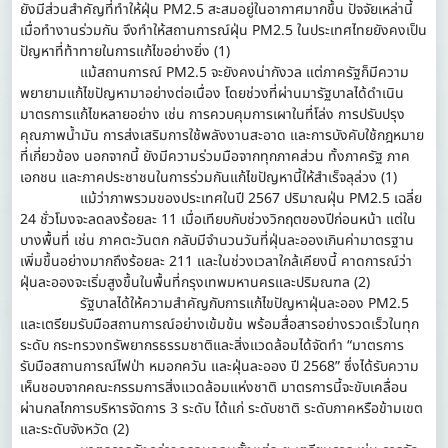
ยังมีส่วนสำคัญที่ทำให้ฝุ่น PM2.5 สะสมอยู่ในอากาศมากขึ้น ปัจจัยเหล่านี้
เมื่อทำงานร่วมกัน จึงทำให้สถานการณ์ฝุ่น PM2.5 ในประเทศไทยยังคงเป็น
ปัญหาที่ท้าทายในการแก้ไขอย่างยิ่ง (1)
แม้สถานการณ์ PM2.5 จะยังคงน่ากังวล แต่ภาครัฐก็มีความ
พยายามแก้ไขปัญหามาอย่างต่อเนื่อง โดยช่วงที่ผ่านมารัฐบาลได้ดำเนิน
มาตรการแก้ไขหลายอย่าง เช่น การควบคุมการเผาในที่โล่ง การปรับปรุง
คุณภาพน้ำมัน การส่งเสริมการใช้พลังงานสะอาด และการบังคับใช้กฎหมาย
ที่เกี่ยวข้อง นอกจากนี้ ยังมีความร่วมมือจากทุกภาคส่วน ทั้งภาครัฐ ภาค
เอกชน และภาคประชาชนในการร่วมกันแก้ไขปัญหานี้ให้สำเร็จลุล่วง (1)
แม้ว่าภาพรวมของประเทศในปี 2567 ปริมาณฝุ่น PM2.5 เฉลี่ย
24 ชั่วโมงจะลดลงร้อยละ 11 เมื่อเทียบกับช่วงวิกฤตของปีก่อนหน้า แต่ใน
บางพื้นที่ เช่น ภาคตะวันตก กลับมีจำนวนวันที่ฝุ่นละอองเกินค่ามาตรฐาน
เพิ่มขึ้นอย่างมากถึงร้อยละ 211 และในช่วงเวลาใกล้เคียงนี้ คาดการณ์ว่า
ฝุ่นละอองจะเริ่มสูงขึ้นในพื้นที่กรุงเทพมหานครและปริมณฑล (2)
รัฐบาลได้ให้ความสำคัญกับการแก้ไขปัญหาฝุ่นละออง PM2.5
และเตรียมรับมือสถานการณ์อย่างเข้มข้น พร้อมสื่อสารอย่างรวดเร็วในทุก
ระดับ กระทรวงทรัพยากรธรรมชาติและสิ่งแวดล้อมได้จัดทำ “มาตรการ
รับมือสถานการณ์ไฟป่า หมอกควัน และฝุ่นละออง ปี 2568” ซึ่งได้รับความ
เห็นชอบจากคณะกรรมการสิ่งแวดล้อมแห่งชาติ มาตรการนี้จะขับเคลื่อน
ผ่านกลไกการบริหารจัดการ 3 ระดับ ได้แก่ ระดับชาติ ระดับภาคหรือข้ามเขต
และระดับจังหวัด (2)