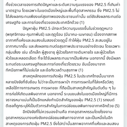
ทั้งช่วงเวลาของการเกิดปัญหาและระดับความรุนแรงของ PM2.5 ที่เกินค่า
มาตรฐาน โดยเฉพาะในเขตเมืองใหญ่และพื้นที่อุตสาหกรรม ซึ่ง PM2.5 ไม่
ได้ส่งผลกระทบเพียงแค่สุขภาพของประชาชนเท่านั้น แต่ยังส่งผลกระทบต่อ
เศรษฐกิจ และการท่องเที่ยวของประเทศอีกด้วย (1)
ปัญหาฝุ่น PM2.5 มักจะทวีความรุนแรงขึ้นในช่วงฤดูหนาว
(พฤศจิกายน-กุมภาพันธ์) และฤดูร้อน (มีนาคม-เมษายน) เนื่องจากสภาพ
อากาศที่แห้งและลมสงบในสองช่วงฤดูนี้ ทำให้ฝุ่น PM2.5 สะสมอยู่ใน
อากาศมากขึ้น และส่งผลกระทบต่อสุขภาพประชาชนอย่างชัดเจน โดยเฉพาะ
กลุ่มเสี่ยง เช่น เด็กเล็ก ผู้สูงอายุ ผู้ป่วยโรคทางเดินหายใจ และผู้ป่วยโรค
หัวใจและหลอดเลือด ที่จะได้รับผลกระทบมากเป็นพิเศษ นอกจากนี้ ยังมีผลก
ระทบต่อระบบเศรษฐกิจและการท่องเที่ยวโดยรวม อันเนื่องมาจาก
ทัศนียภาพที่ไม่แจ่มใส และข้อกังวลด้านสุขภาพ (1)
สาเหตุหลักของการเกิดฝุ่น PM2.5 ในประเทศไทยนั้นมาจาก
หลายปัจจัยที่ซับซ้อน ไม่ว่าจะเป็นการเผาป่า การการเผาในที่โล่งหรือวัสดุ
เหลือใช้ทางการเกษตร การเผาขยะ ที่ถือเป็นสาเหตุสำคัญอันดับต้น ๆ ใน
การก่อให้เกิดมลพิษอากาศ นอกจากนี้ ระบบขนส่งในเขตเมืองใหญ่ที่มีการ
จราจรหนาแน่นก็เป็นอีกแหล่งกำเนิดสำคัญของฝุ่น PM2.5 (1) รถยนต์
ดีเซลก็ถูกระบุให้เป็นตัวการสำคัญในการปล่อยมลพิษทางอากาศอีกด้วย (5)
อีกปัจจัยที่ไม่ควรมองข้ามคือ ภาคอุตสาหกรรมโดยโรงงาน
อุตสาหกรรมบางแห่งยังคงปล่อยมลพิษทางอากาศ และเป็นหนึ่งในอีก
สาเหตุของการเกิดฝุ่น PM2.5 ยิ่งไปกว่านั้นสภาพอากาศที่แห้งและลมสงบ