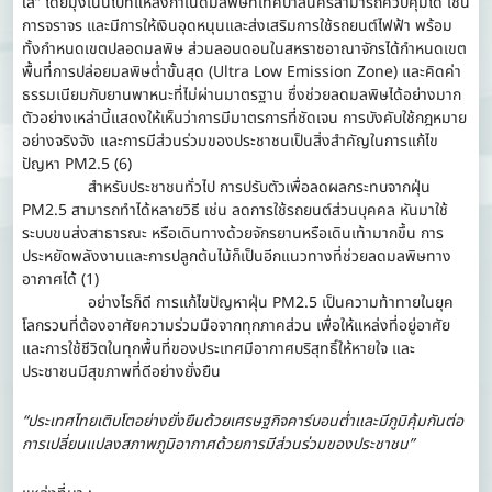
ใส” โดยมุ่งเน้นไปที่แหล่งกำเนิดมลพิษที่เทศบาลนครสามารถควบคุมได้ เช่น
การจราจร และมีการให้เงินอุดหนุนและส่งเสริมการใช้รถยนต์ไฟฟ้า พร้อม
ทั้งกำหนดเขตปลอดมลพิษ ส่วนลอนดอนในสหราชอาณาจักรได้กำหนดเขต
พื้นที่การปล่อยมลพิษต่ำขั้นสุด (Ultra Low Emission Zone) และคิดค่า
ธรรมเนียมกับยานพาหนะที่ไม่ผ่านมาตรฐาน ซึ่งช่วยลดมลพิษได้อย่างมาก
ตัวอย่างเหล่านี้แสดงให้เห็นว่าการมีมาตรการที่ชัดเจน การบังคับใช้กฎหมาย
อย่างจริงจัง และการมีส่วนร่วมของประชาชนเป็นสิ่งสำคัญในการแก้ไข
ปัญหา PM2.5 (6)
สำหรับประชาชนทั่วไป การปรับตัวเพื่อลดผลกระทบจากฝุ่น
PM2.5 สามารถทำได้หลายวิธี เช่น ลดการใช้รถยนต์ส่วนบุคคล หันมาใช้
ระบบขนส่งสาธารณะ หรือเดินทางด้วยจักรยานหรือเดินเท้ามากขึ้น การ
ประหยัดพลังงานและการปลูกต้นไม้ก็เป็นอีกแนวทางที่ช่วยลดมลพิษทาง
อากาศได้ (1)
อย่างไรก็ดี การแก้ไขปัญหาฝุ่น PM2.5 เป็นความท้าทายในยุค
โลกรวนที่ต้องอาศัยความร่วมมือจากทุกภาคส่วน เพื่อให้แหล่งที่อยู่อาศัย
และการใช้ชีวิตในทุกพื้นที่ของประเทศมีอากาศบริสุทธิ์ให้หายใจ และ
ประชาชนมีสุขภาพที่ดีอย่างยั่งยืน
“ประเทศไทยเติบโตอย่างยั่งยืนด้วยเศรษฐกิจคาร์บอนต่ำและมีภูมิคุ้มกันต่อ
การเปลี่ยนแปลงสภาพภูมิอากาศด้วยการมีส่วนร่วมของประชาชน”