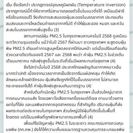
เย็น ซึ่งเรียกว่า ปรากฏการณ์อุณหภูมิผกผัน (Temperature inversion)
ปรากฏการณ์นี้ทำให้อากาศไม่สามารถลอยตัวขึ้นในแนวดิ่งได้ เหมือนมีฝาชี
หรือโดมครอบไว้ จึงเกิดการสะสมของฝุ่นละอองในบรรยากาศ ประกอบกับ
ลมสงบและการไหลเวียนถ่ายเทอากาศไม่ดี ทำให้ฝุ่นละออง หมอก และควัน
สะสมในบรรยากาศเพิ่มสูงขึ้น (3)
สถานการณ์ฝุ่น PM2.5 ในกรุงเทพมหานครในปี 2568 ดูเหมือน
จะทวีความรุนแรงขึ้น แม้ว่าในปี 2567 ที่ผ่านมา ชาวกรุงเทพฯ จะสูดดมฝุ่น
พิษ PM2.5 เทียบเท่าการสูบบุหรี่ลดลงจากปีก่อนหน้า แต่เมื่อเปรียบเทียบกับ
ช่วงเวลาเดียวกันของปี 2567 และ 2568 พบว่า ค่าฝุ่น PM2.5 ในช่วงต้น
เดือนมกราคม กลับพุ่งสูงขึ้นในระดับที่เริ่มมีผลกระทบต่อสุขภาพ (4)
ยิ่งไปกว่านั้นในปี 2568 ประเทศไทยเผชิญกับอากาศหนาวเย็น
มากกว่าปกติ เนื่องจากมวลอากาศเย็นจัดจากจีนแผ่ปกคลุม ทำให้เกิด
ลักษณะคล้ายฝาชีครอบ ฝุ่นพิษจึงถูกกักไว้ในชั้นบรรยากาศ ไม่สามารถ
กระจายออกไปได้ ค่าฝุ่นจึงพุ่งสูงจนเกินมาตรฐาน (4)
สำหรับต้นกำเนิดฝุ่น PM2.5 ในกรุงเทพฯ นั้นส่วนใหญ่มาจาก
การคมนาคมขนส่ง โดยเฉพาะไอเสียจากเครื่องยนต์ดีเซล ตามมาด้วยการ
เผาในที่โล่ง และมลพิษจากภาคอุตสาหกรรม ที่สำคัญคือ ปริมาณฝุ่นที่ส่ง
ผลกระทบต่อประชาชนในกรุงเทพฯ ส่วนใหญ่มิใช่ฝุ่นที่เกิดขึ้นในพื้นที่
โดยตรง แต่เป็นมลพิษที่ถูกพัดพามาจากนอกพื้นที่ (4)
เพื่อแก้ไขปัญหาฝุ่น PM2.5 ในระยะยาว คณะกรรมการควบคุม
มลพิษ (กก.คพ.) ยังได้ให้ความเห็นชอบมาตรฐานควบคุมการระบายมลพิษ