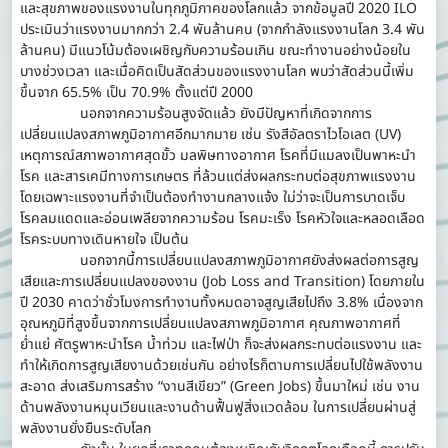
และสุขภาพของแรงงานในทุกภูมิภาคของโลกแล้ว จากข้อมูลปี 2020 ILO
ประเมินว่าแรงงานมากกว่า 2.4 พันล้านคน (จากกำลังแรงงานโลก 3.4 พัน
ล้านคน) มีแนวโน้มต้องเผชิญกับความร้อนเกิน ขณะทำงานอย่างน้อยใน
บางช่วงเวลา และเมื่อคิดเป็นสัดส่วนของแรงงานโลก พบว่าสัดส่วนนี้เพิ่ม
ขึ้นจาก 65.5% เป็น 70.9% ตั้งแต่ปี 2000
นอกจากความร้อนสูงจัดแล้ว ยังมีปัญหาที่เกิดจากการ
เปลี่ยนแปลงสภาพภูมิอากาศอีกมากมาย เช่น รังสีอัลตราไวโอเลต (UV)
เหตุการณ์สภาพอากาศสุดขั้ว มลพิษทางอากาศ โรคที่มีแมลงเป็นพาหะนำ
โรค และสารเคมีทางการเกษตร ที่ล้วนแต่ส่งผลกระทบต่อสุขภาพแรงงาน
โดยเฉพาะแรงงานที่จำเป็นต้องทำงานกลางแจ้ง ใม่ว่าจะเป็นการบาดเจ็บ
โรคลมแดดและอ่อนเพลียจากความร้อน โรคมะเร็ง โรคหัวใจและหลอดเลือด
โรคระบบทางเดินหายใจ เป็นต้น
นอกจากนี้การเปลี่ยนแปลงสภาพภูมิอากาศยังส่งผลต่อการสูญ
เสียและการเปลี่ยนแปลงของงาน (Job Loss and Transition) โดยภายใน
ปี 2030 คาดว่าชั่วโมงการทำงานทั้งหมดอาจสูญเสียไปถึง 3.8% เนื่องจาก
อุณหภูมิที่สูงขึ้นจากการเปลี่ยนแปลงสภาพภูมิอากาศ คุณภาพอากาศที่
ย่ำแย่ ศัตรูพาหะนำโรค น้ำท่วม และไฟป่า ก็จะส่งผลกระทบต่อแรงงาน และ
ทำให้เกิดการสูญเสียงานด้วยเช่นกัน อย่างไรก็ตามการเปลี่ยนไปใช้พลังงาน
สะอาด ส่งเสริมการสร้าง “งานสีเขียว” (Green Jobs) ขึ้นมาใหม่ เช่น งาน
ด้านพลังงานหมุนเวียนและงานด้านฟื้นฟูสิ่งแวดล้อม ในการเปลี่ยนผ่านสู่
พลังงานยั่งยืนระดับโลก