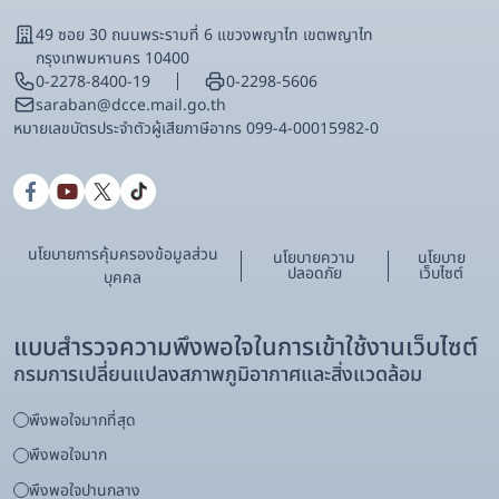
49 ซอย 30 ถนนพระรามที่ 6 แขวงพญาไท เขตพญาไท
กรุงเทพมหานคร 10400
0-2278-8400-19
0-2298-5606
saraban@dcce.mail.go.th
หมายเลขบัตรประจําตัวผู้เสียภาษีอากร 099-4-00015982-0
นโยบายการคุ้มครองข้อมูลส่วน
นโยบายความ
นโยบาย
ปลอดภัย
เว็บไซต์
บุคคล
แบบสำรวจความพึงพอใจในการเข้าใช้งานเว็บไซต์
กรมการเปลี่ยนแปลงสภาพภูมิอากาศและสิ่งแวดล้อม
พึงพอใจมากที่สุด
พึงพอใจมาก
พึงพอใจปานกลาง