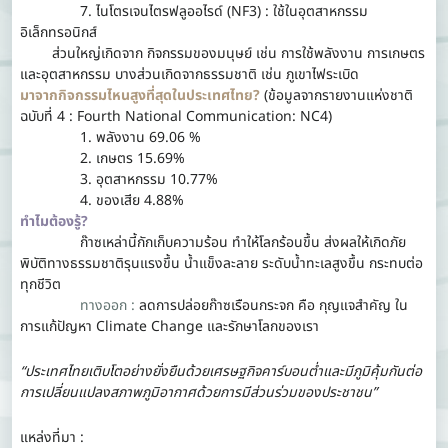
7. ไนโตรเจนไตรฟลูออไรด์ (NF3) : ใช้ในอุตสาหกรรม
อิเล็กทรอนิกส์
ส่วนใหญ่เกิดจาก กิจกรรมของมนุษย์ เช่น การใช้พลังงาน การเกษตร
และอุตสาหกรรม บางส่วนเกิดจากธรรมชาติ เช่น ภูเขาไฟระเบิด
มาจากกิจกรรมไหนสูงที่สุดในประเทศไทย?
(ข้อมูลจากรายงานแห่งชาติ
ฉบับที่ 4 : Fourth National Communication: NC4)
1. พลังงาน 69.06 %
2. เกษตร 15.69%
3. อุตสาหกรรม 10.77%
4. ของเสีย 4.88%
ทำไมต้องรู้?
ก๊าซเหล่านี้กักเก็บความร้อน ทำให้โลกร้อนขึ้น ส่งผลให้เกิดภัย
พิบัติทางธรรมชาติรุนแรงขึ้น น้ำแข็งละลาย ระดับน้ำทะเลสูงขึ้น กระทบต่อ
ทุกชีวิต
ทางออก :
ลดการปล่อยก๊าซเรือนกระจก คือ กุญแจสำคัญ ใน
การแก้ปัญหา Climate Change และรักษาโลกของเรา
“ประเทศไทยเติบโตอย่างยั่งยืนด้วยเศรษฐกิจคาร์บอนต่ำและมีภูมิคุ้มกันต่อ
การเปลี่ยนแปลงสภาพภูมิอากาศด้วยการมีส่วนร่วมของประชาชน”
แหล่งที่มา :