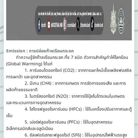
Emission : การปล่อยก๊าซเรือนกระจก
ทำความรู้จักก๊าซเรือนกระจก ทั้ง 7 ชนิด ตัวการสำคัญทำให้โลกร้อน
(Global Warming) ได้แก่
1. คาร์บอนไดออกไซด์ (CO2) : จากการเผาไหม้เชื้อเพลิงฟอสซิล
การเผาป่า และอุตสาหกรรม
2. มีเทน (CH4) : จากการเกษตร การจัดการของเสีย และการ
ผลิตก๊าซธรรมชาติ
3. ไนตรัสออกไซด์ (N2O) : จากการใช้ปุ๋ยไนโตรเจนในเกษตร
และกระบวนการทางอุตสาหกรรม
4. ไฮโดรฟลูออโรคาร์บอน (HFCs) : ใช้ในเครื่องปรับอากาศและตู้
เย็น
5. เปอร์ฟลูออโรคาร์บอน (PFCs) : ใช้ในอุตสาหกรรม
อิเล็กทรอนิกส์และอลูมิเนียม
6. ซัลเฟอร์เฮกซะฟลูออไรด์ (SF6) : ใช้ในอุปกรณ์ไฟฟ้าแรงสูง