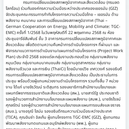
กรมการเปลี่ยนแปลงสภาพภูมิอากาศและสิ่งแวดล้อม (กรมลด
โลกร้อน) ร่วมกับองค์กรความร่วมมือระหว่างประเทศของเยอรมัน (GIZ)
จัดประชุมคณะกรรมการกำกับโครงการความร่วมมือไทย – เยอรมัน ด้าน
พลังงาน คมนาคม และการเปลี่ยนแปลงสภาพภูมิอากาศ (Thai –
German Cooperation on Energy, Mobility and Climate: TGC-
EMC) ครั้งที่ 1/2568 ในวันพฤหัสบดีที่ 22 พฤษภาคม 2568 ณ ห้อง
ประชุมอารีย์สัมพันธ์ ชั้น 3 อาคารกรมการเปลี่ยนแปลงสภาพภูมิอากาศและ
สิ่งแวดล้อม เพื่อติดตามความคืบหน้าการดำเนินโครงการฯ ที่ผ่านมา และ
พิจารณาแนวทางการดำเนินงาน/แผนการดำเนินโครงการ (Project Work
Plan) ประจำปี 2568 ของแต่ละกลุ่มงานประกอบด้วย กลุ่มงานพลังงาน
หมุนเวียน กลุ่มงานคมนาคมขนส่ง กลุ่มงานอุตสาหกรรม กลุ่มงาน
พลังงานชีวมวล และการเงิน (ThaiCi) โดยมีนายปวิช เกศววงศ์ รองอธิบดี
กรมการเปลี่ยนแปลงสภาพภูมิอากาศและสิ่งแวดล้อม เป็นประธานในการ
ประชุม พร้อมด้วยผู้แทนหน่วยงานดำเนินโครงการฯ รวมทั้งสิ้น 7 หน่วย
งาน ได้แก่ นายจิรวัฒน์ ระติสุนทร รองเลขาธิการสำนักงานนโยบายและ
แผนทรัพยากรธรรมชาติและสิ่งแวดล้อม (สผ.), นายสาร์รัฐ ประกอบชาติ
รองผู้อำนวยการสำนักงานนโยบายและแผนพลังงาน (สนพ.), นายจิรโรจน์
ศุกลรัตน์ รองผู้อำนวยการสำนักงานนโยบายและแผนการขนส่งและจราจร
(สนข.), นางอรุณี ไฮม์ม รองอธิบดีกรมความร่วมมือระหว่างประเทศ
(TICA), คุณอินซ่า อิลเก้น ผู้แทนโครงการ TGC-EMC (GIZ), ผู้แทนกรม
พัฒนาพลังงานทดแทนและอนุรักษ์พลังงาน (พพ.), ผู้แทน