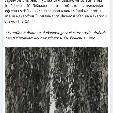
กรุงเทพมหานคร (กทม.), ผู้แทนสำนักงานเศรษฐกิจการเกษตร (สศก.)
โดยที่ประชุมฯ ได้มีมติเห็นชอบต่อแผนการดำเนินงานโครงการของแต่ละ
กลุ่มงาน ประจำปี 2568 ซึ่งประกอบด้วย 4 ผลผลิต ได้แก่ ผลผลิตด้าน
เทคนิค ผลผลิตด้านนโยบาย ผลผลิตด้านโครงการนำร่อง และผลผลิตด้าน
การเงิน (ThaiCi)
“ประเทศไทยเติบโตอย่างยั่งยืนด้วยเศรษฐกิจคาร์บอนต่ำและมีภูมิคุ้มกันต่อ
การเปลี่ยนแปลงสภาพภูมิอากาศด้วยการมีส่วนร่วมของประชาชน”