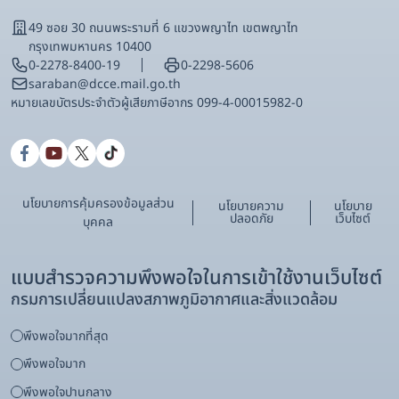
49 ซอย 30 ถนนพระรามที่ 6 แขวงพญาไท เขตพญาไท
กรุงเทพมหานคร 10400
0-2278-8400-19
0-2298-5606
saraban@dcce.mail.go.th
หมายเลขบัตรประจําตัวผู้เสียภาษีอากร 099-4-00015982-0
นโยบายการคุ้มครองข้อมูลส่วน
นโยบายความ
นโยบาย
ปลอดภัย
เว็บไซต์
บุคคล
แบบสำรวจความพึงพอใจในการเข้าใช้งานเว็บไซต์
กรมการเปลี่ยนแปลงสภาพภูมิอากาศและสิ่งแวดล้อม
พึงพอใจมากที่สุด
พึงพอใจมาก
พึงพอใจปานกลาง