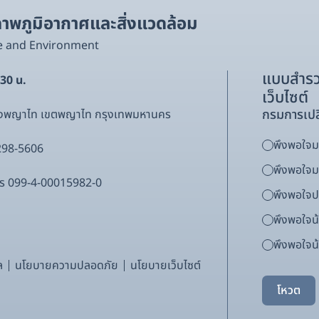
พภูมิอากาศและสิ่งแวดล้อม
e and Environment
แบบสำรว
.30 น.
เว็บไซต์
กรมการเปล
ขวงพญาไท เขตพญาไท กรุงเทพมหานคร
พึงพอใจมา
298-5606
พึงพอใจ
ากร 099-4-00015982-0
พึงพอใจ
พึงพอใจน
พึงพอใจน้
ล
นโยบายความปลอดภัย
นโยบายเว็บไซต์
โหวต