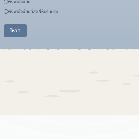
พึงพอใจน้อย
พึงพอใจน้อยที่สุด/ให้ปรับปรุง
โหวต