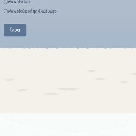
พึงพอใจน้อย
พึงพอใจน้อยที่สุด/ให้ปรับปรุง
โหวต