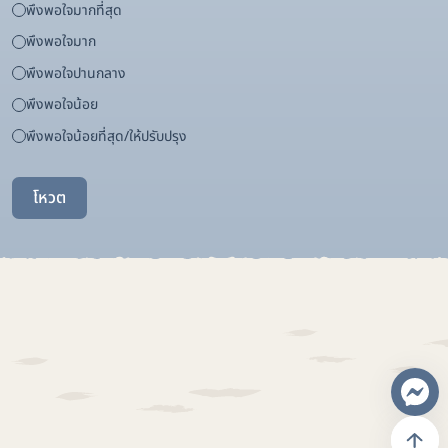
พึงพอใจมากที่สุด
พึงพอใจมาก
พึงพอใจปานกลาง
พึงพอใจน้อย
พึงพอใจน้อยที่สุด/ให้ปรับปรุง
โหวต