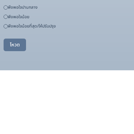
พึงพอใจปานกลาง
พึงพอใจน้อย
พึงพอใจน้อยที่สุด/ให้ปรับปรุง
โหวต