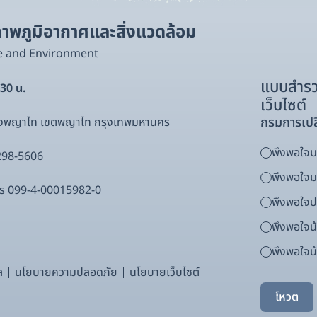
พภูมิอากาศและสิ่งแวดล้อม
e and Environment
แบบสำรว
.30 น.
เว็บไซต์
กรมการเปล
ขวงพญาไท เขตพญาไท กรุงเทพมหานคร
พึงพอใจมา
298-5606
พึงพอใจ
ากร 099-4-00015982-0
พึงพอใจ
พึงพอใจน
พึงพอใจน้
ล
นโยบายความปลอดภัย
นโยบายเว็บไซต์
โหวต