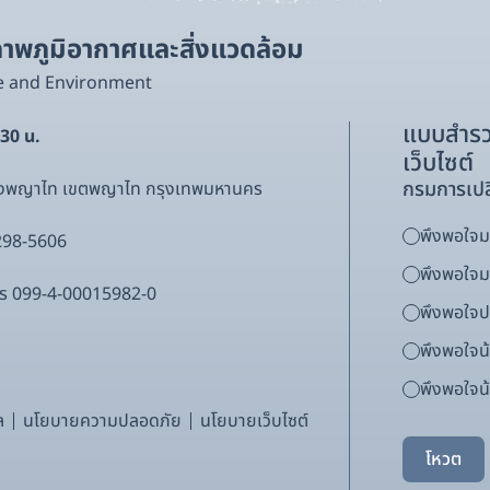
พภูมิอากาศและสิ่งแวดล้อม
e and Environment
แบบสำรว
.30 น.
เว็บไซต์
กรมการเปล
ขวงพญาไท เขตพญาไท กรุงเทพมหานคร
พึงพอใจมา
298-5606
พึงพอใจ
ากร 099-4-00015982-0
พึงพอใจ
พึงพอใจน
พึงพอใจน้
ล
นโยบายความปลอดภัย
นโยบายเว็บไซต์
โหวต