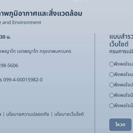
พภูมิอากาศและสิ่งแวดล้อม
e and Environment
แบบสำรว
.30 น.
เว็บไซต์
กรมการเปล
ขวงพญาไท เขตพญาไท กรุงเทพมหานคร
พึงพอใจมา
298-5606
พึงพอใจ
ากร 099-4-00015982-0
พึงพอใจ
พึงพอใจน
พึงพอใจน้
ล
นโยบายความปลอดภัย
นโยบายเว็บไซต์
โหวต