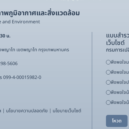
พภูมิอากาศและสิ่งแวดล้อม
e and Environment
แบบสำรว
.30 น.
เว็บไซต์
กรมการเปล
ขวงพญาไท เขตพญาไท กรุงเทพมหานคร
พึงพอใจมา
298-5606
พึงพอใจ
ากร 099-4-00015982-0
พึงพอใจ
พึงพอใจน
พึงพอใจน้
ล
นโยบายความปลอดภัย
นโยบายเว็บไซต์
โหวต