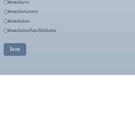
พึงพอใจมาก
พึงพอใจปานกลาง
พึงพอใจน้อย
พึงพอใจน้อยที่สุด/ให้ปรับปรุง
โหวต