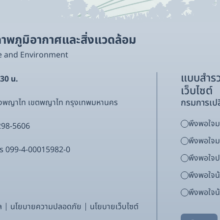
พภูมิอากาศและสิ่งแวดล้อม
e and Environment
แบบสำรว
.30 น.
เว็บไซต์
กรมการเปล
ขวงพญาไท เขตพญาไท กรุงเทพมหานคร
พึงพอใจมา
298-5606
พึงพอใจ
ากร 099-4-00015982-0
พึงพอใจ
พึงพอใจน
พึงพอใจน้
ล
นโยบายความปลอดภัย
นโยบายเว็บไซต์