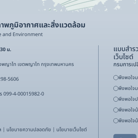
พภูมิอากาศและสิ่งแวดล้อม
e and Environment
แบบสำรว
.30 น.
เว็บไซต์
กรมการเปล
ขวงพญาไท เขตพญาไท กรุงเทพมหานคร
พึงพอใจมา
298-5606
พึงพอใจ
ากร 099-4-00015982-0
พึงพอใจ
พึงพอใจน
พึงพอใจน้
ล
นโยบายความปลอดภัย
นโยบายเว็บไซต์