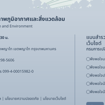
พภูมิอากาศและสิ่งแวดล้อม
e and Environment
แบบสำรว
.30 น.
เว็บไซต์
กรมการเปล
ขวงพญาไท เขตพญาไท กรุงเทพมหานคร
พึงพอใจมา
298-5606
พึงพอใจ
ากร 099-4-00015982-0
พึงพอใจ
พึงพอใจน
พึงพอใจน้
ล
นโยบายความปลอดภัย
นโยบายเว็บไซต์