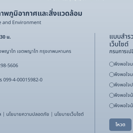
พภูมิอากาศและสิ่งแวดล้อม
e and Environment
แบบสำรว
.30 น.
เว็บไซต์
กรมการเปล
ขวงพญาไท เขตพญาไท กรุงเทพมหานคร
พึงพอใจมา
298-5606
พึงพอใจ
ากร 099-4-00015982-0
พึงพอใจ
พึงพอใจน
พึงพอใจน้
ล
นโยบายความปลอดภัย
นโยบายเว็บไซต์
โหวต