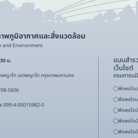
พภูมิอากาศและสิ่งแวดล้อม
e and Environment
แบบสำรว
.30 น.
เว็บไซต์
กรมการเปล
ขวงพญาไท เขตพญาไท กรุงเทพมหานคร
พึงพอใจมา
298-5606
พึงพอใจ
ากร 099-4-00015982-0
พึงพอใจ
พึงพอใจน
พึงพอใจน้