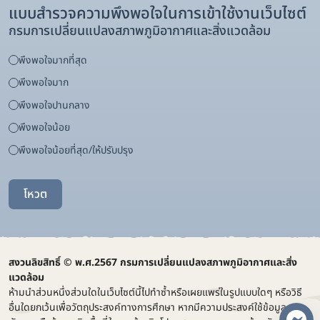
แบบสำรวจความพึงพอใจในการเข้าใช้งานเว็บไซต์
กรมการเปลี่ยนแปลงสภาพภูมิอากาศและสิ่งแวดล้อม
พึงพอใจมากที่สุด
พึงพอใจมาก
พึงพอใจปานกลาง
พึงพอใจน้อย
พึงพอใจน้อยที่สุด/ให้ปรับปรุง
โหวต
สงวนลิขสิทธิ์ © พ.ศ.2567 กรมการเปลี่ยนแปลงสภาพภูมิอากาศและสิ่ง
แวดล้อม
ห้ามนำส่วนหนึ่งส่วนใดในเว็บไซต์นี้ไปทำซ้ำหรือเผยแพร่ในรูปแบบใดๆ หรือวิธี
อื่นใดยกเว้นเพื่อวัตถุประสงค์ทางการศึกษา หากมีความประสงค์ใช้ข้อมูล