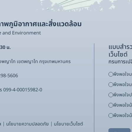
พภูมิอากาศและสิ่งแวดล้อม
e and Environment
แบบสำรว
.30 น.
เว็บไซต์
กรมการเปล
ขวงพญาไท เขตพญาไท กรุงเทพมหานคร
พึงพอใจมา
298-5606
พึงพอใจ
ากร 099-4-00015982-0
พึงพอใจ
พึงพอใจน
พึงพอใจน้
ล
นโยบายความปลอดภัย
นโยบายเว็บไซต์