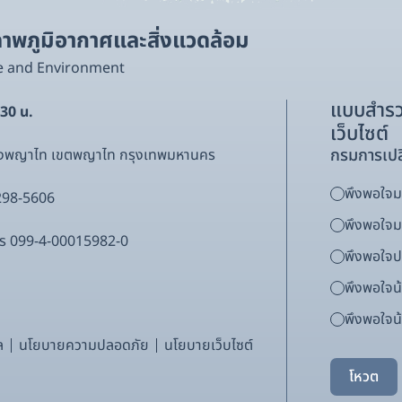
พภูมิอากาศและสิ่งแวดล้อม
e and Environment
แบบสำรว
.30 น.
เว็บไซต์
กรมการเปล
ขวงพญาไท เขตพญาไท กรุงเทพมหานคร
พึงพอใจมา
298-5606
พึงพอใจ
ากร 099-4-00015982-0
พึงพอใจ
พึงพอใจน
พึงพอใจน้
ล
นโยบายความปลอดภัย
นโยบายเว็บไซต์
โหวต