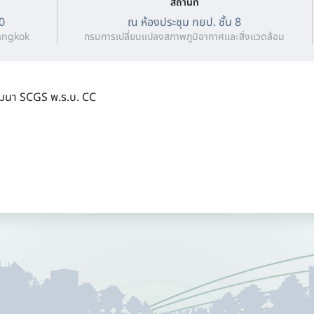
สถานที่
0
ณ ห้องประชุม กยป. ชั้น 8
angkok
กรมการเปลี่ยนแปลงสภาพภูมิอากาศและสิ่งแวดล้อม
มนา SCGS พ.ร.บ. CC