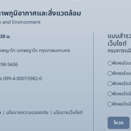
พภูมิอากาศและสิ่งแวดล้อม
e and Environment
แบบสำรว
.30 น.
เว็บไซต์
กรมการเปล
ขวงพญาไท เขตพญาไท กรุงเทพมหานคร
พึงพอใจมา
298-5606
พึงพอใจ
ากร 099-4-00015982-0
พึงพอใจ
พึงพอใจน
พึงพอใจน้
ล
นโยบายความปลอดภัย
นโยบายเว็บไซต์
โหวต