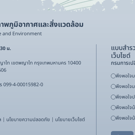
พภูมิอากาศและสิ่งแวดล้อม
e and Environment
แบบสำรว
.30 น.
เว็บไซต์
กรมการเปล
พญาไท เขตพญาไท กรุงเทพมหานคร 10400
606
พึงพอใจมา
ากร 099-4-00015982-0
พึงพอใจ
พึงพอใจ
พึงพอใจน
พึงพอใจน้
ล
นโยบายความปลอดภัย
นโยบายเว็บไซต์