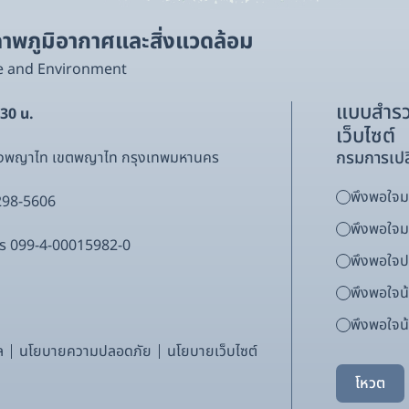
พภูมิอากาศและสิ่งแวดล้อม
e and Environment
แบบสำรว
.30 น.
เว็บไซต์
กรมการเปล
ขวงพญาไท เขตพญาไท กรุงเทพมหานคร
พึงพอใจมา
298-5606
พึงพอใจ
ากร 099-4-00015982-0
พึงพอใจ
พึงพอใจน
พึงพอใจน้
ล
นโยบายความปลอดภัย
นโยบายเว็บไซต์
โหวต